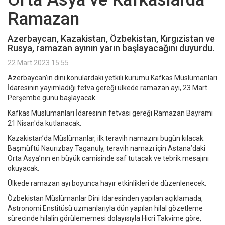
Ramazan
Azerbaycan, Kazakistan, Özbekistan, Kırgızistan ve
Rusya, ramazan ayının yarın başlayacağını duyurdu.
22 Mart 2023 15:55
Azerbaycan'ın dini konulardaki yetkili kurumu Kafkas Müslümanları
İdaresinin yayımladığı fetva gereği ülkede ramazan ayı, 23 Mart
Perşembe günü başlayacak.
Kafkas Müslümanları İdaresinin fetvası gereği Ramazan Bayramı
21 Nisan'da kutlanacak.
Kazakistan’da Müslümanlar, ilk teravih namazını bugün kılacak.
Başmüftü Naurızbay Taganuly, teravih namazı için Astana’daki
Orta Asya’nın en büyük camisinde saf tutacak ve tebrik mesajını
okuyacak.
Ülkede ramazan ayı boyunca hayır etkinlikleri de düzenlenecek.
Özbekistan Müslümanlar Dini İdaresinden yapılan açıklamada,
Astronomi Enstitüsü uzmanlarıyla dün yapılan hilal gözetleme
sürecinde hilalin görülememesi dolayısıyla Hicri Takvime göre,