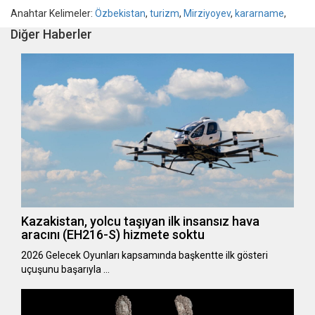
Anahtar Kelimeler:
Özbekistan
,
turizm
,
Mirziyoyev
,
kararname
,
Diğer Haberler
Kazakistan, yolcu taşıyan ilk insansız hava
aracını (EH216-S) hizmete soktu
2026 Gelecek Oyunları kapsamında başkentte ilk gösteri
uçuşunu başarıyla …