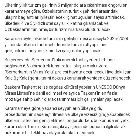
Ülkenin yıllık turizm gelirinin 6 milyar dolara çıkarılması öngörülen
kararnameye göre, Özbekistan'ın turistik şehirleri arasındaki
ulaşım bağlantıları iyileştirilecek, iç hat uçuşları sayısı artırılacak,
ülkedeki 4 ve 5 yıldızlı otel sayısı iki katına çıkarılacak ve
Özbekistan’ın tanınmış bir turizm markası oluşturulacak.
Kararnameyle, ülkede turizmin geliştirilmesi amacıyla 2026-2028
yıllarında ülkenin tarihi şehirlerinde turizm altyapısının
geliştirilmesine yönelik bir dizi çalışmalar yapılacak.
Bu çerçevede Semerkant'taki önemli tarihi yerleri birbirine
bağlayan 6,6 kilometreli turist rotası oluşturmak üzere
"Semerkant’ın Miras Yolu" projesi hayata geçirilecek, Hive'deki İçan
Kale (İç Kale) şehri, tarihi dokusu korunarak yeniden düzenlenecek.
Başkent Taşkent’te ise çağdaş kültürel yapıların UNESCO Dünya
Mirası Listesi'ne dahil edilmesi ve ayrıca Taşkent'in en fazla
mozaiğe sahip şehir olarak tanınması için çalışmalar yapılacak.
Kararnameye göre, yabancı seyyahların ülkeye giriş
prosedürlerinin sadeleştirilmesi ve ülkeye vizesiz giriş yapabilecek
ülkelerin listesinin genişletilmesi öngörülürken, bu konuda en yetkili
kurum olan Turizm Komitesi, iki ay içerisinde bununla ilgili olarak
hükümete bir teklif hazırlayarak takdim edecek.