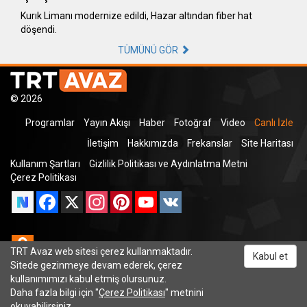
Kurık Limanı modernize edildi, Hazar altından fiber hat
döşendi.
TÜMÜNÜ GÖR
© 2026
Programlar
Yayın Akışı
Haber
Fotoğraf
Video
Canlı İzle
İletişim
Hakkımızda
Frekanslar
Site Haritası
Kullanım Şartları
Gizlilik Politikası ve Aydınlatma Metni
Çerez Politikası
Facebook
X
Instagram
Pinterest
YouTube
VK
Odnoklassniki
TRT Avaz web sitesi çerez kullanmaktadır.
Kabul et
Sitede gezinmeye devam ederek, çerez
kullanımımızı kabul etmiş olursunuz.
Daha fazla bilgi için "
Çerez Politikası
" metnini
TRT Dinle
okuyabilirsiniz.