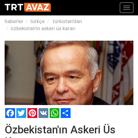
Toggl
navig
haberler
türkçe
türkistan'dan
özbekistan'ın askeri üs kararı
Facebook
Twitter
Pinterest
VK
WhatsApp
Paylaş
Özbekistan'ın Askeri Üs