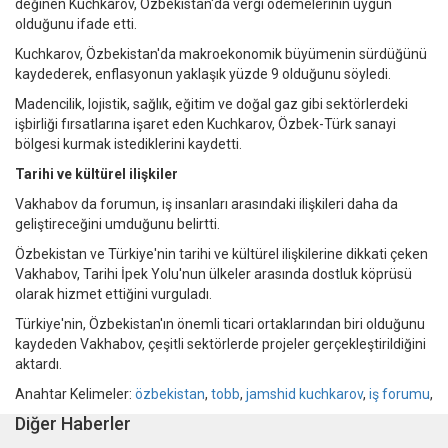
değinen Kuchkarov, Özbekistan'da vergi ödemelerinin uygun
olduğunu ifade etti.
Kuchkarov, Özbekistan'da makroekonomik büyümenin sürdüğünü
kaydederek, enflasyonun yaklaşık yüzde 9 olduğunu söyledi.
Madencilik, lojistik, sağlık, eğitim ve doğal gaz gibi sektörlerdeki
işbirliği fırsatlarına işaret eden Kuchkarov, Özbek-Türk sanayi
bölgesi kurmak istediklerini kaydetti.
Tarihi ve kültürel ilişkiler
Vakhabov da forumun, iş insanları arasındaki ilişkileri daha da
geliştireceğini umduğunu belirtti.
Özbekistan ve Türkiye'nin tarihi ve kültürel ilişkilerine dikkati çeken
Vakhabov, Tarihi İpek Yolu'nun ülkeler arasında dostluk köprüsü
olarak hizmet ettiğini vurguladı.
Türkiye'nin, Özbekistan'ın önemli ticari ortaklarından biri olduğunu
kaydeden Vakhabov, çeşitli sektörlerde projeler gerçekleştirildiğini
aktardı.
Anahtar Kelimeler:
özbekistan
,
tobb
,
jamshid kuchkarov
,
iş forumu
,
Diğer Haberler