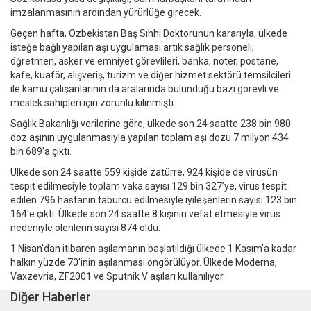
imzalanmasının ardından yürürlüğe girecek.
Geçen hafta, Özbekistan Baş Sıhhi Doktorunun kararıyla, ülkede
isteğe bağlı yapılan aşı uygulaması artık sağlık personeli,
öğretmen, asker ve emniyet görevlileri, banka, noter, postane,
kafe, kuaför, alışveriş, turizm ve diğer hizmet sektörü temsilcileri
ile kamu çalışanlarının da aralarında bulunduğu bazı görevli ve
meslek sahipleri için zorunlu kılınmıştı.
Sağlık Bakanlığı verilerine göre, ülkede son 24 saatte 238 bin 980
doz aşının uygulanmasıyla yapılan toplam aşı dozu 7 milyon 434
bin 689'a çıktı.
Ülkede son 24 saatte 559 kişide zatürre, 924 kişide de virüsün
tespit edilmesiyle toplam vaka sayısı 129 bin 327’ye, virüs tespit
edilen 796 hastanın taburcu edilmesiyle iyileşenlerin sayısı 123 bin
164'e çıktı. Ülkede son 24 saatte 8 kişinin vefat etmesiyle virüs
nedeniyle ölenlerin sayısı 874 oldu.
1 Nisan’dan itibaren aşılamanın başlatıldığı ülkede 1 Kasım'a kadar
halkın yüzde 70'inin aşılanması öngörülüyor. Ülkede Moderna,
Vaxzevria, ZF2001 ve Sputnik V aşıları kullanılıyor.
Diğer Haberler