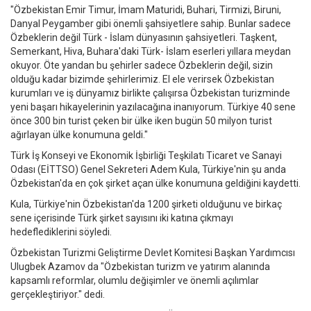
"Özbekistan Emir Timur, İmam Maturidi, Buhari, Tirmizi, Biruni,
Danyal Peygamber gibi önemli şahsiyetlere sahip. Bunlar sadece
Özbeklerin değil Türk - İslam dünyasının şahsiyetleri. Taşkent,
Semerkant, Hiva, Buhara'daki Türk- İslam eserleri yıllara meydan
okuyor. Öte yandan bu şehirler sadece Özbeklerin değil, sizin
olduğu kadar bizimde şehirlerimiz. El ele verirsek Özbekistan
kurumları ve iş dünyamız birlikte çalışırsa Özbekistan turizminde
yeni başarı hikayelerinin yazılacağına inanıyorum. Türkiye 40 sene
önce 300 bin turist çeken bir ülke iken bugün 50 milyon turist
ağırlayan ülke konumuna geldi."
Türk İş Konseyi ve Ekonomik İşbirliği Teşkilatı Ticaret ve Sanayi
Odası (EİTTSO) Genel Sekreteri Adem Kula, Türkiye'nin şu anda
Özbekistan'da en çok şirket açan ülke konumuna geldiğini kaydetti.
Kula, Türkiye'nin Özbekistan'da 1200 şirketi olduğunu ve birkaç
sene içerisinde Türk şirket sayısını iki katına çıkmayı
hedeflediklerini söyledi.
Özbekistan Turizmi Geliştirme Devlet Komitesi Başkan Yardımcısı
Ulugbek Azamov da "Özbekistan turizm ve yatırım alanında
kapsamlı reformlar, olumlu değişimler ve önemli açılımlar
gerçekleştiriyor." dedi.