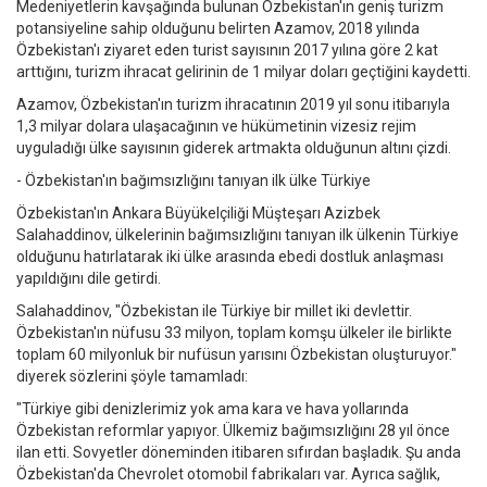
Medeniyetlerin kavşağında bulunan Özbekistan'ın geniş turizm
potansiyeline sahip olduğunu belirten Azamov, 2018 yılında
Özbekistan'ı ziyaret eden turist sayısının 2017 yılına göre 2 kat
arttığını, turizm ihracat gelirinin de 1 milyar doları geçtiğini kaydetti.
Azamov, Özbekistan'ın turizm ihracatının 2019 yıl sonu itibarıyla
1,3 milyar dolara ulaşacağının ve hükümetinin vizesiz rejim
uyguladığı ülke sayısının giderek artmakta olduğunun altını çizdi.
- Özbekistan'ın bağımsızlığını tanıyan ilk ülke Türkiye
Özbekistan'ın Ankara Büyükelçiliği Müşteşarı Azizbek
Salahaddinov, ülkelerinin bağımsızlığını tanıyan ilk ülkenin Türkiye
olduğunu hatırlatarak iki ülke arasında ebedi dostluk anlaşması
yapıldığını dile getirdi.
Salahaddinov, "Özbekistan ile Türkiye bir millet iki devlettir.
Özbekistan'ın nüfusu 33 milyon, toplam komşu ülkeler ile birlikte
toplam 60 milyonluk bir nufüsun yarısını Özbekistan oluşturuyor."
diyerek sözlerini şöyle tamamladı:
"Türkiye gibi denizlerimiz yok ama kara ve hava yollarında
Özbekistan reformlar yapıyor. Ülkemiz bağımsızlığını 28 yıl önce
ilan etti. Sovyetler döneminden itibaren sıfırdan başladık. Şu anda
Özbekistan'da Chevrolet otomobil fabrikaları var. Ayrıca sağlık,