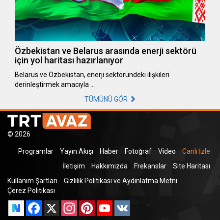
Özbekistan ve Belarus arasında enerji sektörü
için yol haritası hazırlanıyor
Belarus ve Özbekistan, enerji sektöründeki ilişkileri
derinleştirmek amacıyla …
TÜMÜNÜ GÖR
© 2026
Programlar
Yayın Akışı
Haber
Fotoğraf
Video
Canlı İzle
İletişim
Hakkımızda
Frekanslar
Site Haritası
Kullanım Şartları
Gizlilik Politikası ve Aydınlatma Metni
Çerez Politikası
Facebook
X
Instagram
Pinterest
YouTube
VK