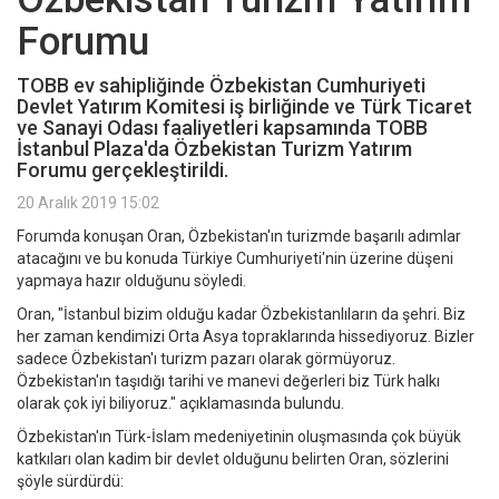
Forumu
TOBB ev sahipliğinde Özbekistan Cumhuriyeti
Devlet Yatırım Komitesi iş birliğinde ve Türk Ticaret
ve Sanayi Odası faaliyetleri kapsamında TOBB
İstanbul Plaza'da Özbekistan Turizm Yatırım
Forumu gerçekleştirildi.
20 Aralık 2019 15:02
Forumda konuşan Oran, Özbekistan'ın turizmde başarılı adımlar
atacağını ve bu konuda Türkiye Cumhuriyeti'nin üzerine düşeni
yapmaya hazır olduğunu söyledi.
Oran, "İstanbul bizim olduğu kadar Özbekistanlıların da şehri. Biz
her zaman kendimizi Orta Asya topraklarında hissediyoruz. Bizler
sadece Özbekistan'ı turizm pazarı olarak görmüyoruz.
Özbekistan'ın taşıdığı tarihi ve manevi değerleri biz Türk halkı
olarak çok iyi biliyoruz." açıklamasında bulundu.
Özbekistan'ın Türk-İslam medeniyetinin oluşmasında çok büyük
katkıları olan kadim bir devlet olduğunu belirten Oran, sözlerini
şöyle sürdürdü: