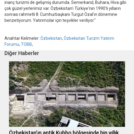
inanç turizmi de gelişmiş durumda. Semerkand, Buhara, Hiva gibi
çok güzel yerlerimiz var. Özbekistan'ı Türkiye'nin 1990'lı yılların
sonrası rahmetli 8. Cumhurbaşkanı Turgut Özal'ın dönemine
benzetiyorum. Yatırımcılar için teşvikler veriliyor."
Anahtar Kelimeler:
Özbekistan
,
Özbekistan Turizm Yatırım
Forumu
,
TOBB
,
Diğer Haberler
Özbekistan’ın antik Kubbo bölgesinde bin yıllık