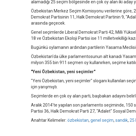
alamadığı 25 seçim bölgesinde en çok oy alan iki aday y
Özbekistan Merkez Seçim Komisyonu verilerine göre, 25 
Demokrat Partisinin 11, Halk Demokrat Partinin 9, "Adal
arasında geçecek.
Genel seçimlerde Liberal Demokrat Parti 42, Milli Yükse
18 ve Özbekistan Ekoloji Partisi ise 11 milletvekilliği ka
Bugünkü oylamanın ardından partilerin Yasama Meclisin
Özbekistan'da ülke parlamentosunun alt kanadı Yasama Me
milyon 355 bin 911 seçmen oy kullanırken, seçime katıl
"Yeni Özbekistan, yeni seçimler"
"Yeni Özbekistan, yeni seçimler" sloganı kullanılan se
için yarışmıştı.
Seçimlerde en çok oy alan parti, başbakan adayını beli
Aralık 2014'te yapılan son parlamento seçiminde, 150 s
Partisi 36, Halk Demokrat Parti 27, "Adalet" Sosyal Dem
Anahtar Kelimeler:
özbekistan
,
genel seçim
,
sandık
,
25 