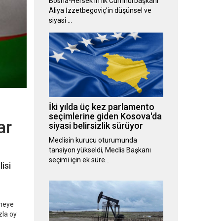
Bosna-Hersek’in ilk Cumhurbaşkanı
Aliya İzzetbegoviç’in düşünsel ve
siyasi …
İki yılda üç kez parlamento
seçimlerine giden Kosova'da
ar
siyasi belirsizlik sürüyor
Meclisin kurucu oturumunda
tansiyon yükseldi, Meclis Başkanı
seçimi için ek süre…
isi
rmeye
zla oy