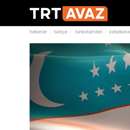
haberler
türkçe
türkistan'dan
özbekista