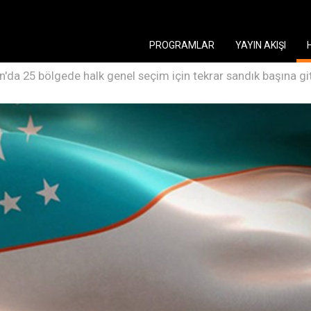
PROGRAMLAR
YAYIN AKIŞI
n'da 25 bölgede halk genel seçim için tekrar sandık başına git