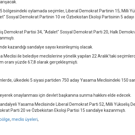
arışacak.
bölgesindeki oylamada seçimler, Liberal Demokrat Partinin 15, Milli Yü
et" Sosyal Demokrat Partinin 10 ve Özbekistan Ekoloji Partisinin 5 adayı
liş Demokrat Partisi 34, "Adalet" Sosyal Demokrat Parti 20, Halk Demokra
zanmıştı.
de kazandığı sandalye sayısı kesinleşmiş olacak.
clisi ile belediye meclislerine yönelik yapılan 22 Aralık'taki seçimler
ım oranı yüzde 67,8 olarak gerçekleşmişti.
çimlerde, ülkedeki 5 siyasi partiden 750 aday Yasama Meclisindeki 150 s
rleyerek onaylanması için devlet başkanına sunma hakkını elde edecek.
andalyeli Yasama Meclisinde Liberal Demokrat Parti 52, Milli Yükseliş 
okrat Parti 20 ve Özbekistan Ekoloji Partisi 15 sandalye kazanmıştı.
bölge
,
meclis üyeleri
,