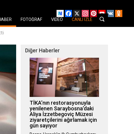
Facebook
X
Instagram
Pinterest
YouTube
VK
Odnok
HABER
FOTOĞRAF
VIDEO
CANLI İZLE
ti
Diğer Haberler
TİKA’nın restorasyonuyla
yenilenen Saraybosna’daki
Aliya İzzetbegoviç Müzesi
ziyaretçilerini ağırlamak için
gün sayıyor