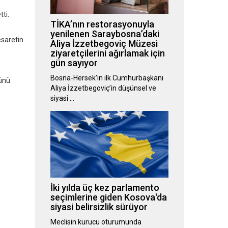
tti.
TİKA’nın restorasyonuyla
yenilenen Saraybosna’daki
esaretin
Aliya İzzetbegoviç Müzesi
ziyaretçilerini ağırlamak için
gün sayıyor
Bosna-Hersek’in ilk Cumhurbaşkanı
Günü
Aliya İzzetbegoviç’in düşünsel ve
siyasi …
İki yılda üç kez parlamento
seçimlerine giden Kosova'da
siyasi belirsizlik sürüyor
Meclisin kurucu oturumunda