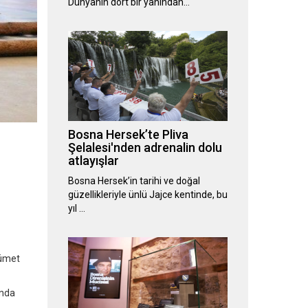
Dünyanın dört bir yanından…
Bosna Hersek’te Pliva
Şelalesi'nden adrenalin dolu
atlayışlar
Bosna Hersek’in tarihi ve doğal
güzellikleriyle ünlü Jajce kentinde, bu
yıl …
kümet
'nda