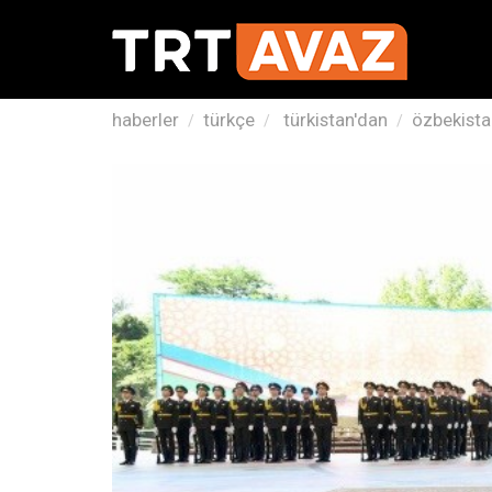
haberler
türkçe
türkistan'dan
özbekistan