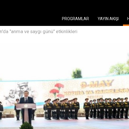
PROGRAMLAR
YAYIN AKIŞI
'da "anma ve saygı günü" etkinlikleri