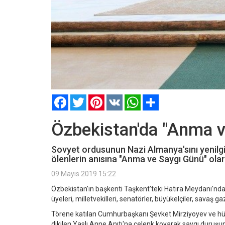
Facebook
Twitter
Pinterest
VK
WhatsApp
Paylaş
Özbekistan'da "Anma ve
Sovyet ordusunun Nazi Almanya'sını yenilgi
ölenlerin anısına "Anma ve Saygı Günü" olar
09 Mayıs 2019 15:22
Özbekistan'ın başkenti Taşkent'teki Hatıra Meydanı'nda
üyeleri, milletvekilleri, senatörler, büyükelçiler, savaş ga
Törene katılan Cumhurbaşkanı Şevket Mirziyoyev ve hük
dikilen Yaslı Anne Anıtı'na çelenk koyarak saygı duruş