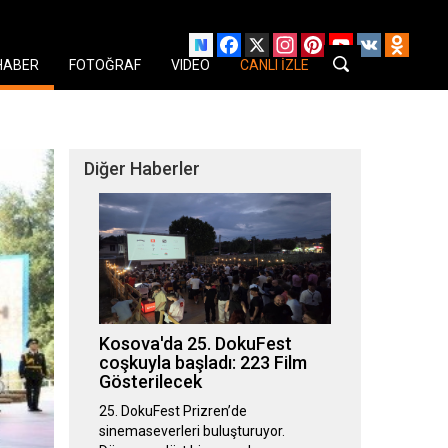
Facebook
X
Instagram
Pinterest
YouTube
VK
Odnok
HABER
FOTOĞRAF
VIDEO
CANLI İZLE
Diğer Haberler
Kosova'da 25. DokuFest
coşkuyla başladı: 223 Film
Gösterilecek
25. DokuFest Prizren’de
sinemaseverleri buluşturuyor.