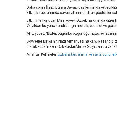
Daha sonra İkinci Dünya Savaşı gazilerinin davet edildiği
Etkinlik kapsamında savaş yıllarını andıran gösteriler sa
Etkinlikte konuşan Mirziyoyev, Özbek halkının da diğer 
74 yıldan bu yana kendileri için mertlik, cesaret ve gurur
Mirziyoyev, "Bizler, bugünkü özgürlüğümüzü, evlatlarımı
Sovyetler Birliği'nin Nazi Almanyası'na karşı kazandığı 
olarak kutlanırken, Özbekistan'da ise 20 yıldan bu yana 
Anahtar Kelimeler:
özbekistan
,
anma ve saygı günü
,
etk