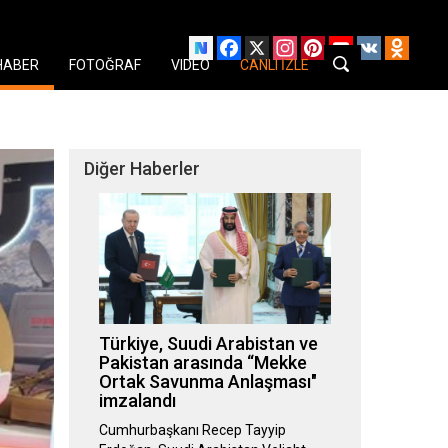
Facebook
X
Instagram
Pinterest
YouTube
VK
Odnok
HABER
FOTOĞRAF
VIDEO
CANLI İZLE
Diğer Haberler
Türkiye, Suudi Arabistan ve
Pakistan arasında “Mekke
Ortak Savunma Anlaşması"
imzalandı
Cumhurbaşkanı Recep Tayyip