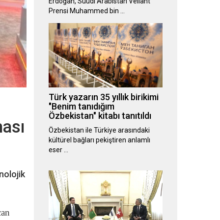
Erdoğan, Suudi Arabistan Veliaht
Prensi Muhammed bin …
Türk yazarın 35 yıllık birikimi
"Benim tanıdığım
Özbekistan" kitabı tanıtıldı
ması
Özbekistan ile Türkiye arasındaki
kültürel bağları pekiştiren anlamlı
eser …
nolojik
can