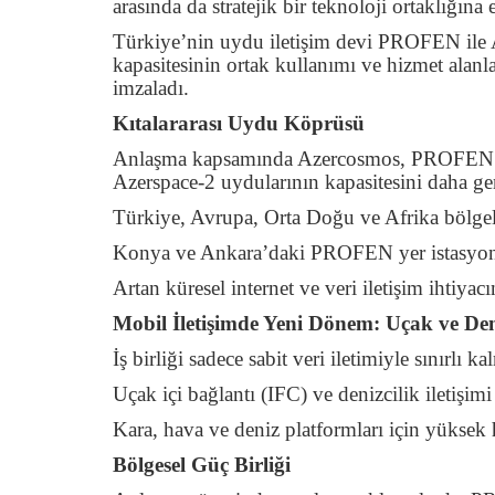
arasında da stratejik bir teknoloji ortaklığına 
Türkiye’nin uydu iletişim devi PROFEN ile 
kapasitesinin ortak kullanımı ve hizmet alanla
imzaladı.
Kıtalararası Uydu Köprüsü
Anlaşma kapsamında Azercosmos, PROFEN’in g
Azerspace-2 uydularının kapasitesini daha gen
Türkiye, Avrupa, Orta Doğu ve Afrika
bölgel
Konya ve Ankara
’daki PROFEN yer istasyon
Artan küresel internet ve veri iletişim ihtiyac
Mobil İletişimde Yeni Dönem: Uçak ve Den
İş birliği sadece sabit veri iletimiyle sınırlı 
Uçak içi bağlantı (IFC)
ve denizcilik iletişimi
Kara, hava ve deniz platformları için yüksek 
Bölgesel Güç Birliği