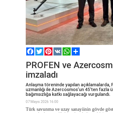
Facebook
Twitter
Pinterest
VK
WhatsApp
Paylaş
PROFEN ve Azercosmos,
imzaladı
Anlaşma töreninde yapılan açıklamalarda,
uzmanlığı ile Azercosmos’un 45’ten fazla ü
bağımsızlığa katkı sağlayacağı vurgulandı.
07 Mayıs 2026 16:00
Türk savunma ve uzay sanayiinin gövde göst