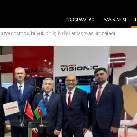
PROGRAMLAR
YAYIN AKIŞI
 azercosmos, büyük bir iş birliği anlaşması imzaladı