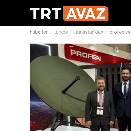
haberler
türkçe
türkistan'dan
profen ve