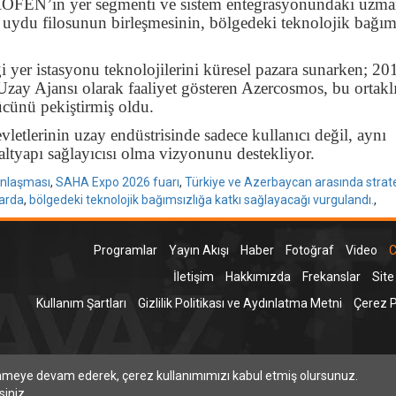
ROFEN’in yer segmenti ve sistem entegrasyonundaki uzma
 uydu filosunun birleşmesinin, bölgedeki teknolojik bağım
iği yer istasyonu teknolojilerini küresel pazara sunarken; 20
zay Ajansı olarak faaliyet gösteren Azercosmos, bu ortakl
ücünü pekiştirmiş oldu.
tlerinin uzay endüstrisinde sadece kullanıcı değil, aynı
ltyapı sağlayıcısı olma vizyonunu destekliyor.
Anlaşması
,
SAHA Expo 2026 fuarı
,
Türkiye ve Azerbaycan arasında stratej
larda
,
bölgedeki teknolojik bağımsızlığa katkı sağlayacağı vurgulandı.
,
Programlar
Yayın Akışı
Haber
Fotoğraf
Video
C
İletişim
Hakkımızda
Frekanslar
Site
Kullanım Şartları
Gizlilik Politikası ve Aydınlatma Metni
Çerez Po
T
inmeye devam ederek, çerez kullanımımızı kabul etmiş olursunuz.
siniz.