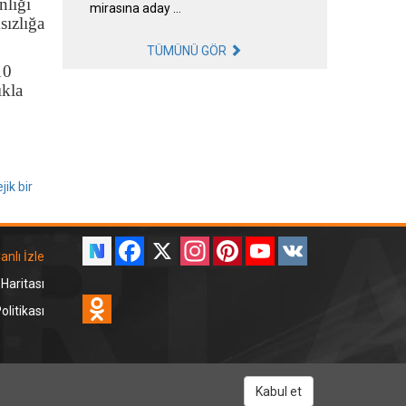
nlığı
mirasına aday …
sızlığa
TÜMÜNÜ GÖR
10
ıkla
ik bir
Facebook
X
Instagram
Pinterest
YouTube
VK
anlı İzle
 Haritası
Odnoklassniki
litikası
RT Dinle
Kabul et