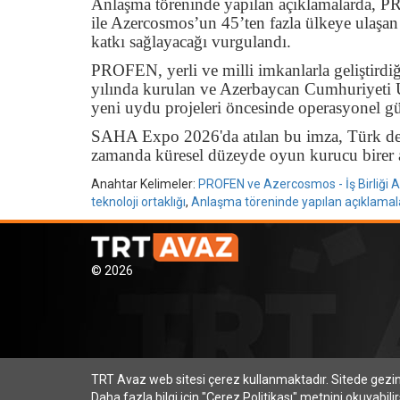
Anlaşma töreninde yapılan açıklamalarda, P
ile Azercosmos’un 45’ten fazla ülkeye ulaşan
katkı sağlayacağı vurgulandı.
PROFEN
, yerli ve milli imkanlarla geliştird
yılında kurulan ve Azerbaycan Cumhuriyeti U
yeni uydu projeleri öncesinde operasyonel g
SAHA Expo 2026'da atılan bu imza, Türk devle
zamanda küresel düzeyde oyun kurucu birer a
Anahtar Kelimeler:
PROFEN ve Azercosmos - İş Birliği 
teknoloji ortaklığı
,
Anlaşma töreninde yapılan açıklama
© 2026
TRT Avaz web sitesi çerez kullanmaktadır. Sitede gez
Daha fazla bilgi için "
Çerez Politikası
" metnini okuyabilir