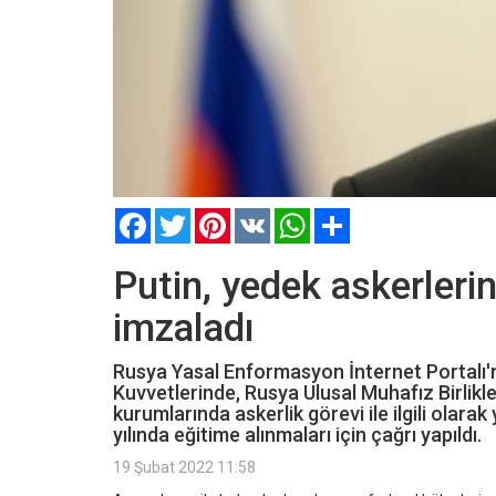
Facebook
Twitter
Pinterest
VK
WhatsApp
Paylaş
Putin, yedek askerlerin
imzaladı
Rusya Yasal Enformasyon İnternet Portalı'n
Kuvvetlerinde, Rusya Ulusal Muhafız Birlikl
kurumlarında askerlik görevi ile ilgili ol
yılında eğitime alınmaları için çağrı yapıldı.
19 Şubat 2022 11:58