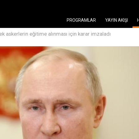
PROGRAMLAR
YAYIN AKIŞI
ek askerlerin eğitime alınması için karar imzaladı