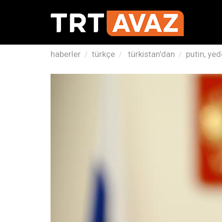
haberler
türkçe
türkistan'dan
putin, yed