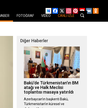
Facebook
X
Instagram
Pinterest
YouTube
VK
Odnok
HABER
FOTOĞRAF
VIDEO
CANLI İZLE
Diğer Haberler
Bakü'de Türkmenistan'ın BM
atağı ve Halk Meclisi
toplantısı masaya yatırıldı
Azerbaycan'ın başkenti Bakü,
Türkmenistan'ın küresel ve