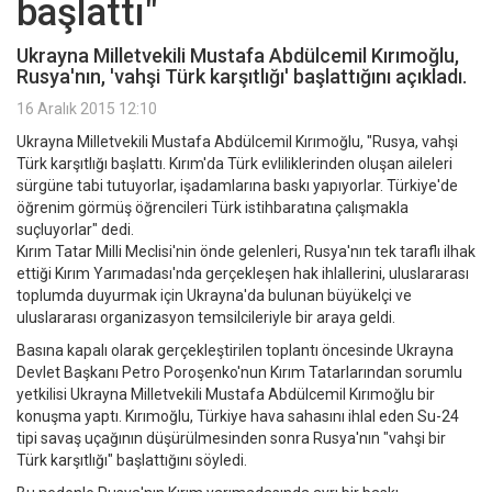
başlattı"
Ukrayna Milletvekili Mustafa Abdülcemil Kırımoğlu,
Rusya'nın, 'vahşi Türk karşıtlığı' başlattığını açıkladı.
16 Aralık 2015 12:10
Ukrayna Milletvekili Mustafa Abdülcemil Kırımoğlu, "Rusya, vahşi
Türk karşıtlığı başlattı. Kırım'da Türk evliliklerinden oluşan aileleri
sürgüne tabi tutuyorlar, işadamlarına baskı yapıyorlar. Türkiye'de
öğrenim görmüş öğrencileri Türk istihbaratına çalışmakla
suçluyorlar" dedi.
Kırım Tatar Milli Meclisi'nin önde gelenleri, Rusya'nın tek taraflı ilhak
ettiği Kırım Yarımadası'nda gerçekleşen hak ihlallerini, uluslararası
toplumda duyurmak için Ukrayna'da bulunan büyükelçi ve
uluslararası organizasyon temsilcileriyle bir araya geldi.
Basına kapalı olarak gerçekleştirilen toplantı öncesinde Ukrayna
Devlet Başkanı Petro Poroşenko'nun Kırım Tatarlarından sorumlu
yetkilisi Ukrayna Milletvekili Mustafa Abdülcemil Kırımoğlu bir
konuşma yaptı. Kırımoğlu, Türkiye hava sahasını ihlal eden Su-24
tipi savaş uçağının düşürülmesinden sonra Rusya'nın "vahşi bir
Türk karşıtlığı" başlattığını söyledi.