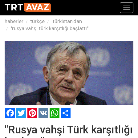
Toggl
navig
haberler
türkçe
türkistan'dan
"rusya vahşi türk karşıtlığı başlattı"
Facebook
Twitter
Pinterest
VK
WhatsApp
Paylaş
"Rusya vahşi Türk karşıtlığı