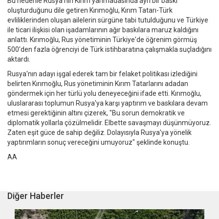
Bu nedenle Rusya'nın Kırım yarımadasında ayrı bir baskı
oluşturduğunu dile getiren Kırımoğlu, Kırım Tatarı-Türk
evliliklerinden oluşan ailelerin sürgüne tabi tutulduğunu ve Türkiye
ile ticari ilişkisi olan işadamlarının ağır baskılara maruz kaldığını
anlattı. Kırımoğlu, Rus yönetiminin Türkiye'de öğrenim görmüş
500'den fazla öğrenciyi de Türk istihbaratına çalışmakla suçladığını
aktardı.
Rusya'nın adayı işgal ederek tam bir felaket politikası izlediğini
belirten Kırımoğlu, Rus yönetiminin Kırım Tatarlarını adadan
göndermek için her türlü yolu deneyeceğini ifade etti. Kırımoğlu,
uluslararası toplumun Rusya'ya karşı yaptırım ve baskılara devam
etmesi gerektiğinin altını çizerek, "Bu sorun demokratik ve
diplomatik yollarla çözülmelidir. Elbette savaşmayı düşünmüyoruz.
Zaten eşit güce de sahip değiliz. Dolayısıyla Rusya'ya yönelik
yaptırımların sonuç vereceğini umuyoruz" şeklinde konuştu.
AA
Diğer Haberler