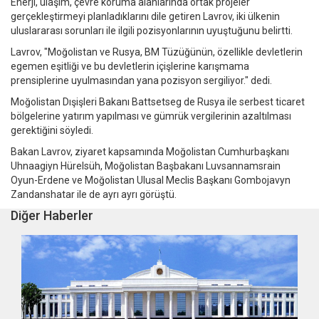
Enerji, ulaşım, çevre koruma alanlarında ortak projeler
gerçekleştirmeyi planladıklarını dile getiren Lavrov, iki ülkenin
uluslararası sorunları ile ilgili pozisyonlarının uyuştuğunu belirtti.
Lavrov, "Moğolistan ve Rusya, BM Tüzüğünün, özellikle devletlerin
egemen eşitliği ve bu devletlerin içişlerine karışmama
prensiplerine uyulmasından yana pozisyon sergiliyor." dedi.
Moğolistan Dışişleri Bakanı Battsetseg de Rusya ile serbest ticaret
bölgelerine yatırım yapılması ve gümrük vergilerinin azaltılması
gerektiğini söyledi.
Bakan Lavrov, ziyaret kapsamında Moğolistan Cumhurbaşkanı
Uhnaagiyn Hürelsüh, Moğolistan Başbakanı Luvsannamsrain
Oyun-Erdene ve Moğolistan Ulusal Meclis Başkanı Gombojavyn
Zandanshatar ile de ayrı ayrı görüştü.
Diğer Haberler