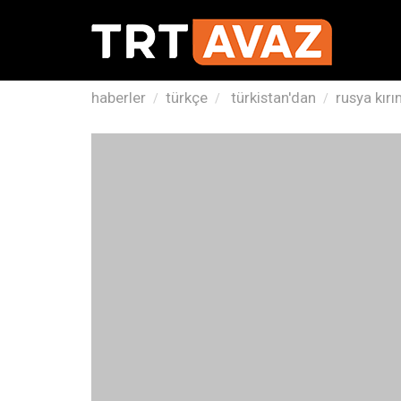
haberler
türkçe
türkistan'dan
rusya kır