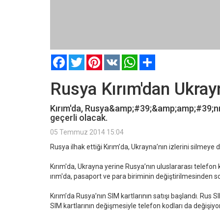
Facebook
Twitter
Pinterest
VK
WhatsApp
Paylaş
Rusya Kırım'dan Ukray
Kırım'da, Rusya&amp;#39;&amp;amp;#39;nın u
geçerli olacak.
05 Temmuz 2014 15:04
Rusya ilhak ettiği Kırım’da, Ukrayna’nın izlerini silmeye
Kırım'da, Ukrayna yerine Rusya’nın uluslararası telefon k
ırım'da, pasaport ve para biriminin değiştirilmesinden so
Kırım’da Rusya’nın SIM kartlarının satışı başlandı. Rus S
SIM kartlarının değişmesiyle telefon kodları da değişiyor