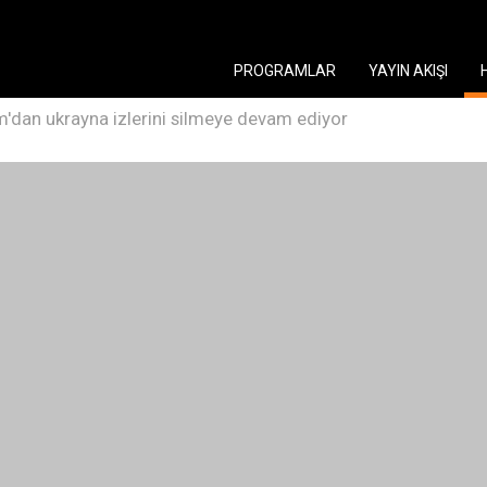
PROGRAMLAR
YAYIN AKIŞI
ım'dan ukrayna izlerini silmeye devam ediyor