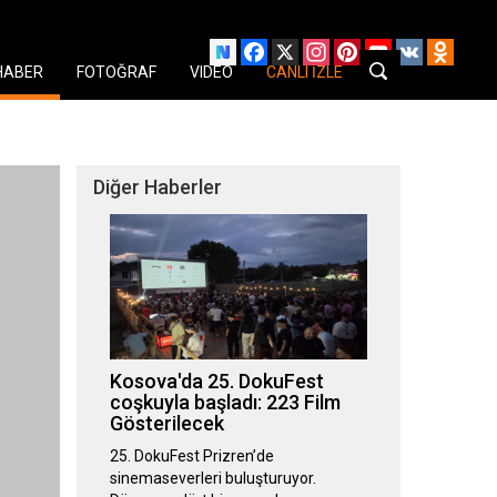
Facebook
X
Instagram
Pinterest
YouTube
VK
Odnok
HABER
FOTOĞRAF
VIDEO
CANLI İZLE
Diğer Haberler
Kosova'da 25. DokuFest
coşkuyla başladı: 223 Film
Gösterilecek
25. DokuFest Prizren’de
sinemaseverleri buluşturuyor.