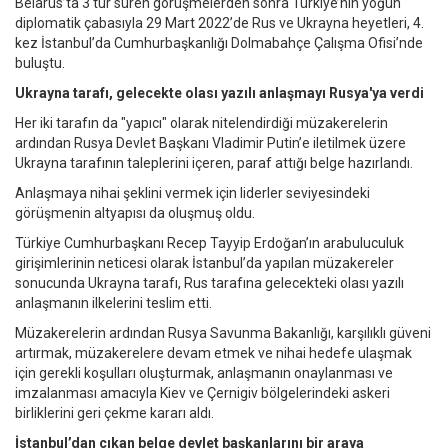
Belarus’ta 3 tur süren görüşmelerden sonra Türkiye’nin yoğun
diplomatik çabasıyla 29 Mart 2022’de Rus ve Ukrayna heyetleri, 4.
kez İstanbul’da Cumhurbaşkanlığı Dolmabahçe Çalışma Ofisi’nde
buluştu.
Ukrayna tarafı, gelecekte olası yazılı anlaşmayı Rusya'ya verdi
Her iki tarafın da "yapıcı" olarak nitelendirdiği müzakerelerin
ardından Rusya Devlet Başkanı Vladimir Putin’e iletilmek üzere
Ukrayna tarafının taleplerini içeren, paraf attığı belge hazırlandı.
Anlaşmaya nihai şeklini vermek için liderler seviyesindeki
görüşmenin altyapısı da oluşmuş oldu.
Türkiye Cumhurbaşkanı Recep Tayyip Erdoğan’ın arabuluculuk
girişimlerinin neticesi olarak İstanbul’da yapılan müzakereler
sonucunda Ukrayna tarafı, Rus tarafına gelecekteki olası yazılı
anlaşmanın ilkelerini teslim etti.
Müzakerelerin ardından Rusya Savunma Bakanlığı, karşılıklı güveni
artırmak, müzakerelere devam etmek ve nihai hedefe ulaşmak
için gerekli koşulları oluşturmak, anlaşmanın onaylanması ve
imzalanması amacıyla Kiev ve Çernigiv bölgelerindeki askeri
birliklerini geri çekme kararı aldı.
İstanbul’dan çıkan belge devlet başkanlarını bir araya