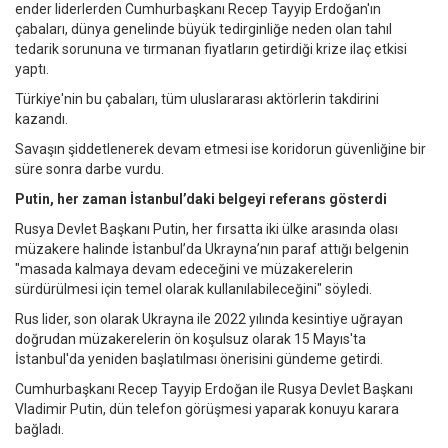
ender liderlerden Cumhurbaşkanı Recep Tayyip Erdoğan'ın
çabaları, dünya genelinde büyük tedirginliğe neden olan tahıl
tedarik sorununa ve tırmanan fiyatların getirdiği krize ilaç etkisi
yaptı.
Türkiye'nin bu çabaları, tüm uluslararası aktörlerin takdirini
kazandı.
Savaşın şiddetlenerek devam etmesi ise koridorun güvenliğine bir
süre sonra darbe vurdu.
Putin, her zaman İstanbul’daki belgeyi referans gösterdi
Rusya Devlet Başkanı Putin, her fırsatta iki ülke arasında olası
müzakere halinde İstanbul’da Ukrayna’nın paraf attığı belgenin
"masada kalmaya devam edeceğini ve müzakerelerin
sürdürülmesi için temel olarak kullanılabileceğini" söyledi.
Rus lider, son olarak Ukrayna ile 2022 yılında kesintiye uğrayan
doğrudan müzakerelerin ön koşulsuz olarak 15 Mayıs'ta
İstanbul'da yeniden başlatılması önerisini gündeme getirdi.
Cumhurbaşkanı Recep Tayyip Erdoğan ile Rusya Devlet Başkanı
Vladimir Putin, dün telefon görüşmesi yaparak konuyu karara
bağladı.