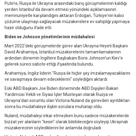
Putin'e, Rusya ile Ukrayna arasındaki barış görüşmelerinin kaldığı
yerden İstanbul'da devam etmesi yönündeki açıklamasının
memnuniyetle karşılandığını aktaran Erdoğan, Türkiye'nin kalıcı
çözüme ulaşmayı sağlayacak müzakerelere ev sahipliği yapmaya
hazır olduğunu ifade etti.
Biden ve Johnson yönetimlerinin müdahalesi
Mart 2022'deki görüşmelerde görev alan Ukrayna Heyeti Başkanı
David Arahamiya, İstanbul müzakerelerini tamamlamalarının
ardından dönemin İngiltere Başbakanı Boris Johnson'un Kiev'e
gelerek süreci sabote ettiği ifşaatında bulundu.
Arahamiya, İngiliz liderin "Rusya ile hiçbir şey imzalamayacaklarını
ve savaşmaya devam edeceklerini" söylediğini aktardı.
Eski ABD Başkanı Joe Biden döneminde ABD Dışişleri Bakan
Yardımcısı Vekili ve Siyasi İşler Müsteşarı olarak Rusya ve
Ukrayna'dan sorumlu olan Victoria Nuland da görevden ayrıldıktan
sonra bu müdahaleye ilişkin sorulara muhatap oldu.
Nuland, müdahaleyi inkar etmezken bunu sadece müzakerelerde
bizzat yer alanların "kesin" olarak bilebileceğini söyleyip Ukraynalı
müzakerecinin söylediklerini bir anlamda doğruladı.