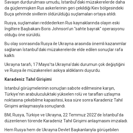
Savaşın durdurulması umudu, İstanbul’daki müzakerelerde daha
da güçlenmişken Rus askerlerinin geri çekildiği Kiev bölgesindeki
Buça şehrinde sivillerin öldürüldüğü suçlamaları ortaya atıldı.
Rusya, suçlamaları reddederken Rus kaynaklarında olayın eski
İngiltere Başbakanı Boris Johnson’un "sahte bayrak" operasyonu
olduğu öne sürüldü.
Bu olay sonrasında Rusya ile Ukrayna arasında önemli kazanımlar
sağlanan İstanbul’daki müzakerelerde elde edilen sonuçlar rafa
kalktı.
Ukrayna tarafı, 17 Mayıs’ta Ukrayna’daki durumun çok değiştiğini
ve Rusya ile müzakereleri askıya aldıklarını duyurdu.
Karadeniz Tahıl Girişimi
İstanbul görüşmelerinin sonuçları sabote edilmesine karşın,
Türkiye'nin arabuluculuktaki yükselen rolü ve tarafları uzlaşma
noktasına çekebilme kapasitesi, kısa süre sonra Karadeniz Tahıl
Girişimi anlaşmasıyla sonuçlandı.
BM, Rusya, Türkiye ve Ukrayna, 22 Temmuz 2022'de İstanbul'da
düzenlenen törende Karadeniz Tahıl Girişimi anlaşmasını imzaladı.
Hem Rusya hem de Ukrayna Devlet Başkanlarıyla görüşebilen