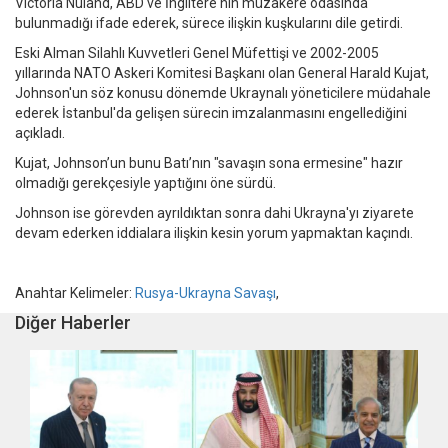
Victoria Nuland, ABD ve İngiltere'nin müzakere odasında
bulunmadığı ifade ederek, sürece ilişkin kuşkularını dile getirdi.
Eski Alman Silahlı Kuvvetleri Genel Müfettişi ve 2002-2005
yıllarında NATO Askeri Komitesi Başkanı olan General Harald Kujat,
Johnson'un söz konusu dönemde Ukraynalı yöneticilere müdahale
ederek İstanbul'da gelişen sürecin imzalanmasını engellediğini
açıkladı.
Kujat, Johnson’un bunu Batı’nın "savaşın sona ermesine" hazır
olmadığı gerekçesiyle yaptığını öne sürdü.
Johnson ise görevden ayrıldıktan sonra dahi Ukrayna'yı ziyarete
devam ederken iddialara ilişkin kesin yorum yapmaktan kaçındı.
Anahtar Kelimeler:
Rusya-Ukrayna Savaşı
,
Diğer Haberler