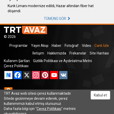
Kurık Limanı modernize edildi, Hazar altından fiber hat
döşendi.
TÜMÜNÜ GÖR
© 2026
Programlar
Yayın Akışı
Haber
Fotoğraf
Video
Canlı İzle
İletişim
Hakkımızda
Frekanslar
Site Haritası
Kullanım Şartları
Gizlilik Politikası ve Aydınlatma Metni
Çerez Politikası
Facebook
X
Instagram
Pinterest
YouTube
VK
Odnoklassniki
TRT Avaz web sitesi çerez kullanmaktadır.
Kabul et
Sitede gezinmeye devam ederek, çerez
kullanımımızı kabul etmiş olursunuz.
Daha fazla bilgi için "
Çerez Politikası
" metnini
TRT Dinle
okuyabilirsiniz.