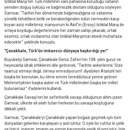
İstiklal Marşı'nın Türk milletinin canı pahasına koruduğu vatanın
yeniden doğuş öyküsü ve bağımsızlık destanı olduğunu söyleyen
Samsar, "Tarihin her döneminde bağımsızlığına ve vatanına
yönelik tehditlere birlik ve beraberliğinden ödün vermeden karşı
koyan aziz milletimiz, inanıyorum ki Akif'in (Ersoy) İstiklal Marşı ile
ortaya koyduğu değerlerimize her zaman sahip çıkacak, ortak
sesimiz, ortak vicdanımız olan İstiklal Marşımızı ebedi muhafaza
edecektir." şeklinde konuştu.
"Çanakkale, Türk'ün imkansızı dünyaya haykırdığı yer"
Büyükelçi Samsar, Çanakkale Deniz Zaferi'nin 108. yılını gurur ve
heyecanla idrak ettiklerini dile getirerek, "Tarihte askerlerine 'Size
taarruz etmeyi değil, ölmeyi emrediyorum!' diyebilen Atatürk'ten
başka bir komutan, bu ölme emrini tereddütsüz yerine getiren
Mehmetçikten başka asker ve Türk milletinden başka bir millet
bulunamaz." ifadelerini kullandı.
Çanakkale Savaşı'nın bir seferberlik savaşı olduğunun altını çizen
Samsar, ülkede eli silah tutan herkesin bu savaşa koştuğuna
dikkati çekti.
Samsar, "Çanakkale'yi Çanakkale yapan boğazı geçmek için tüm
dünyadan gelenleri karşılayan o asil ruhtur. O öyle bir ruhtur ki çelik
ve barut, inancın, imanın ve azmin karşısında yenik düşmüştür. İşte