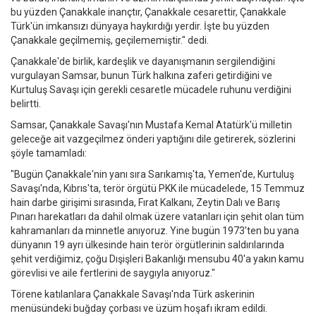
bu yüzden Çanakkale inançtır, Çanakkale cesarettir, Çanakkale
Türk'ün imkansızı dünyaya haykırdığı yerdir. İşte bu yüzden
Çanakkale geçilmemiş, geçilememiştir." dedi.
Çanakkale'de birlik, kardeşlik ve dayanışmanın sergilendiğini
vurgulayan Samsar, bunun Türk halkına zaferi getirdiğini ve
Kurtuluş Savaşı için gerekli cesaretle mücadele ruhunu verdiğini
belirtti.
Samsar, Çanakkale Savaşı'nın Mustafa Kemal Atatürk'ü milletin
geleceğe ait vazgeçilmez önderi yaptığını dile getirerek, sözlerini
şöyle tamamladı:
"Bugün Çanakkale'nin yanı sıra Sarıkamış'ta, Yemen'de, Kurtuluş
Savaşı'nda, Kıbrıs'ta, terör örgütü PKK ile mücadelede, 15 Temmuz
hain darbe girişimi sırasında, Fırat Kalkanı, Zeytin Dalı ve Barış
Pınarı harekatları da dahil olmak üzere vatanları için şehit olan tüm
kahramanları da minnetle anıyoruz. Yine bugün 1973'ten bu yana
dünyanın 19 ayrı ülkesinde hain terör örgütlerinin saldırılarında
şehit verdiğimiz, çoğu Dışişleri Bakanlığı mensubu 40'a yakın kamu
görevlisi ve aile fertlerini de saygıyla anıyoruz."
Törene katılanlara Çanakkale Savaşı'nda Türk askerinin
menüsündeki buğday çorbası ve üzüm hoşafı ikram edildi.