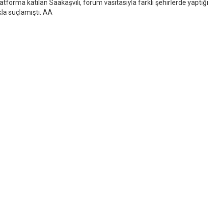
forma katılan Saakaşvili, forum vasıtasıyla farklı şehirlerde yaptığı
la suçlamıştı. AA