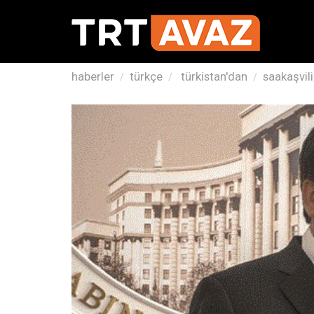
haberler
türkçe
türkistan'dan
saakaşvili