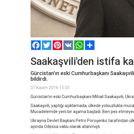
Facebook
Twitter
Pinterest
VK
WhatsApp
Paylaş
Saakaşvili'den istifa ka
Gürcistan'ın eski Cumhurbaşkanı Saakaşvili,
bildirdi.
07 Kasım 2016 15:55
Gürcistan'ın eski Cumhurbaşkanı Mihail Saakaşvili, Ukrayn
Saakaşvili, yaptığı açıklamada, ülkede yolsuzlukla mücad
Mücadelemde yeni bir aşama başladı. Ben pes etmeyece
Ukrayna Devlet Başkanı Petro Poroşenko tarafından ülke
ayında Odessa valisi olarak atanmıştı.