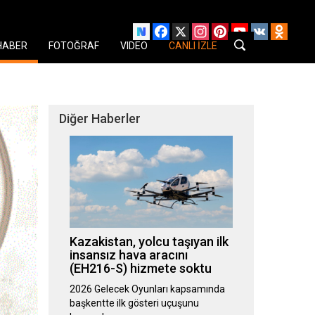
Facebook
X
Instagram
Pinterest
YouTube
VK
Odnok
HABER
FOTOĞRAF
VIDEO
CANLI İZLE
Diğer Haberler
Kazakistan, yolcu taşıyan ilk
insansız hava aracını
(EH216-S) hizmete soktu
2026 Gelecek Oyunları kapsamında
başkentte ilk gösteri uçuşunu