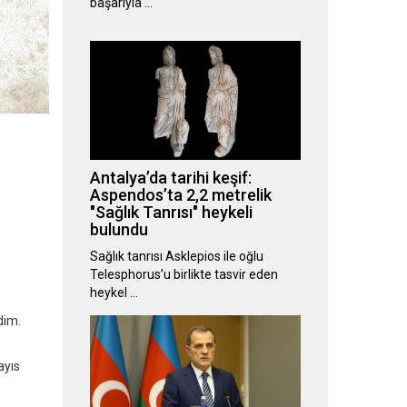
başarıyla …
Antalya’da tarihi keşif:
Aspendos’ta 2,2 metrelik
"Sağlık Tanrısı" heykeli
bulundu
Sağlık tanrısı Asklepios ile oğlu
Telesphorus’u birlikte tasvir eden
heykel …
dim.
ayıs