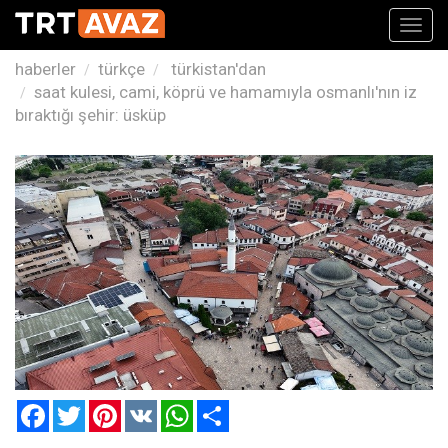
Toggl
navig
haberler
türkçe
türkistan'dan
saat kulesi, cami, köprü ve hamamıyla osmanlı'nın iz
bıraktığı şehir: üsküp
Facebook
Twitter
Pinterest
VK
WhatsApp
Paylaş