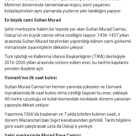
Mehmet döneminde tamamlanan köprü, kent yaşamını
kolaylaştırırken aynı zamanda yüzlerce yılın tanıklığını yapıyor.
En büyük cami Sultan Murad
Şehir merkezine hakim bir tepede yer alan Sultan Murad Camisi,
Üsküp'ün en büyük camisi olma özelliğini taşıyor. 1436-1437 yılları
arasında Sultan Murad tarafından yaptırıldığı bilinen cami görkemli
mimarisiyle ziyaretçilerin dikkatini çekiyor.
Türk İşbirliği ve Kalkınma İdaresi Başkanlığının (TİKA) desteğiyle
2016-2020 yılları arasında restore edilen eser, bu tarihte kapılarını
yeniden ibadete açtı.
Osmanlı'nın ilk saat kulesi
Sultan Murad Camisi'nin hemen yanında yükselen ve Osmanlı
topraklarında ilk saat kulesi olma özelliği taşıyan bu eser, yaklaşık
40 metre uzunluğu ve külah kısmındaki neoklasik dönemi yansıtan
yapısıyla dikkati çekiyor.
Yapımına 1566'da başlanan ve 7 yılda bitirilen kulenin saati, o
dönem Macaristan'daki Siget kasabasından getirildi. Tarihi bilgilere
göre saati çalıştıracak usta da Üsküp'e yerleşti.
Şehir merkezinde Murad Paşa Camisi