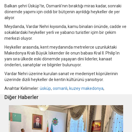
Balkan şehri Üsküp'te, Osmanlı'nın bıraktığı miras kadar, sonraki
dönemde yapımı için ciddi bir bütçenin ayrıldığı heykeller de yer
alıyor.
Meydanda, Vardar Nehri kıyısında, kamu binaları önünde, cadde ve
sokaklardaki heykeller yerli ve yabancı turistler içim bir çekim
merkezi oluyor.
Heykeller arasında, kent meydanında metrelerce uzunluktaki
Makedonya Kralı Büyük İskender ile onun babası Kral II. Philip'in
yanı sıra ülkede eski dönemde yaşayan dini liderler, kanaat
önderleri, sanatçılar ve bilginler bulunuyor.
Vardar Nehri üzerine kurulan sanat ve medeniyet köprülerinin
üzerinde dizili heykeller de kentin kültürünü yansıtıyor.
Anahtar Kelimeler:
üsküp
,
osmanlı
,
kuzey makedonya
,
Diğer Haberler