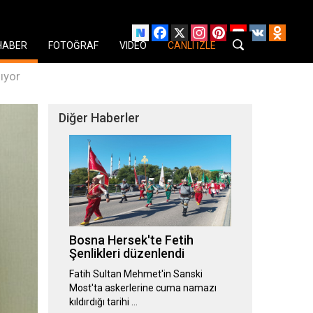
Facebook
X
Instagram
Pinterest
YouTube
VK
Odnok
HABER
FOTOĞRAF
VIDEO
CANLI İZLE
şıyor
Diğer Haberler
Bosna Hersek'te Fetih
Şenlikleri düzenlendi
Fatih Sultan Mehmet'in Sanski
Most'ta askerlerine cuma namazı
kıldırdığı tarihi …