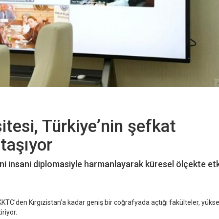
itesi, Türkiye’nin şefkat
taşıyor
liğini insani diplomasiyle harmanlayarak küresel ölçekte etk
KKTC'den Kırgızistan’a kadar geniş bir coğrafyada açtığı fakülteler, yüks
riyor.