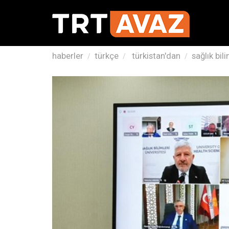
haberler
türkçe
türkistan'dan
sağlık bil