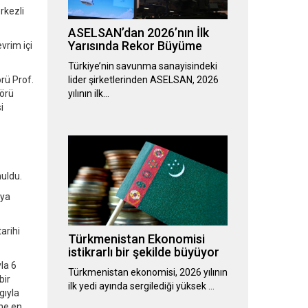
rkezli
ASELSAN’dan 2026’nın İlk
Yarısında Rekor Büyüme
evrim içi
Türkiye’nin savunma sanayisindeki
rü Prof.
lider şirketlerinden ASELSAN, 2026
törü
yılının ilk…
i
nuldu.
ıya
arihi
Türkmenistan Ekonomisi
istikrarlı bir şekilde büyüyor
la 6
Türkmenistan ekonomisi, 2026 yılının
bir
ilk yedi ayında sergilediği yüksek …
gıyla
ine en