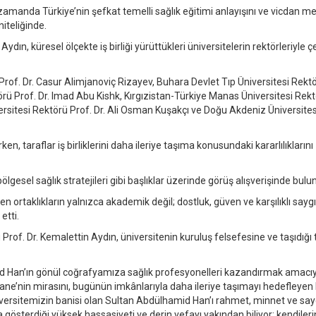
ı zamanda Türkiye’nin şefkat temelli sağlık eğitimi anlayışını ve vicdan me
iteliğinde.
ydın, küresel ölçekte iş birliği yürüttükleri üniversitelerin rektörleriyle ç
rof. Dr. Casur Alimjanoviç Rizayev, Buhara Devlet Tıp Üniversitesi Rektö
rü Prof. Dr. Imad Abu Kishk, Kırgızistan-Türkiye Manas Üniversitesi Rek
ersitesi Rektörü Prof. Dr. Ali Osman Kuşakçı ve Doğu Akdeniz Üniversites
, taraflar iş birliklerini daha ileriye taşıma konusundaki kararlılıklarını
lgesel sağlık stratejileri gibi başlıklar üzerinde görüş alışverişinde bulu
tülen ortaklıkların yalnızca akademik değil; dostluk, güven ve karşılıklı sayg
etti.
Prof. Dr. Kemalettin Aydın, üniversitenin kuruluş felsefesine ve taşıdığı t
hamid Han’ın gönül coğrafyamıza sağlık profesyonelleri kazandırmak amacıy
ane’nin mirasını, bugünün imkânlarıyla daha ileriye taşımayı hedefleyen 
iversitemizin banisi olan Sultan Abdülhamid Han’ı rahmet, minnet ve say
österdiği yüksek hassasiyeti ve derin vefayı yakından biliyor; kendiler