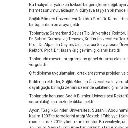
Bu faaliyetler yalnızca fiziksel bir genişleme değil, ayn
hizmet sunumu yaklaşımını dünyaya taşıyan bir model n
Sağlık Bilimleri Üniversitesi Rektörü Prof. Dr. Kemalettin A
bir toplantıda bir araya geldi.
Toplantıya; Semerkand Devlet Tıp Üniversitesi Rektörü P
Dr. Şuhrat Cumayeviç Teşayev, Kudüs Üniversitesi Rektö
Prof. Dr. Alpaslan Ceylan, Uluslararası Saraybosna Üniv
Rektörü Prof. Dr. Hasan Kılıç çevrim içi olarak katıldı.
Toplantıda mevcut programların genel durumu ele alınırken
vurguladı.
Çift diploma uygulamaları, ortak araştırma projeleri ve bö
Katılımcı rektörler, Sağlık Bilimleri Üniversitesi ile yürü
dayalı güçlü bir ilişki zemini üzerinde şekillendiğini ifade 
Toplantıda konuşan Sağlık Bilimleri Üniversitesi Rektörü 
sorumluluğa şu sözlerle dikkat çekti:
Aydın, “Sağlık Bilimleri Üniversitesi, Sultan II. Abdül
Kasım 1903’te temellerini attığı Mekteb-i Tıbbiyye-i Şah
model olarak 2015 yılında kurulmuştur. Bu vesileyle, ün
anıyorum. Sayın Cumhurbaşkanımızın bu tarihi misyona g