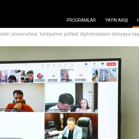
PROGRAMLAR
YAYIN AKIŞI
imleri üniversitesi, türkiye’nin şefkat diplomasisini dünyaya ta