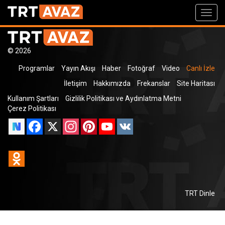
Toggl
navig
© 2026
Programlar
Yayın Akışı
Haber
Fotoğraf
Video
Canlı İzle
İletişim
Hakkımızda
Frekanslar
Site Haritası
Kullanım Şartları
Gizlilik Politikası ve Aydınlatma Metni
Çerez Politikası
Facebook
X
Instagram
Pinterest
YouTube
VK
Odnoklassniki
TRT Dinle