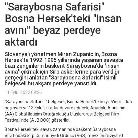
"Saraybosna Safarisi"
Bosna Hersek'teki "insan
avını" beyaz perdeye
aktardı
Slovenyalı yönetmen Miran Zupanic'in, Bosna
Hersek'te 1992-1995 yıllarında yaşanan savaşta
bazı zenginlerin başkent Saraybosna'da "insan
avına" çıkmak için Sırp askerlerine para verdiği
gerçeğini anlatan "Saraybosna Safarisi" isimli
belgeseli bu akşam perdeye yansıtıldı.
11 Eylül 2022 09:26
"Saraybosna Safarisi" belgeseli, Bosna Hersek'te bu yıl 5'incisi dün
başlayan ve 13 Eylül'e kadar devam edecek, Anadolu Ajansının
(AA) Global İletişim Ortağı olduğu Uluslararası Belgesel Film
Festivali'nde (AJB DOC) gösterildi.
Bosna Hersek'teki savaş zamanında başkent Saraybosna
etrafındaki Sırp Cumhuriyeti Ordusu (VRS) mevzilerini ziyaret