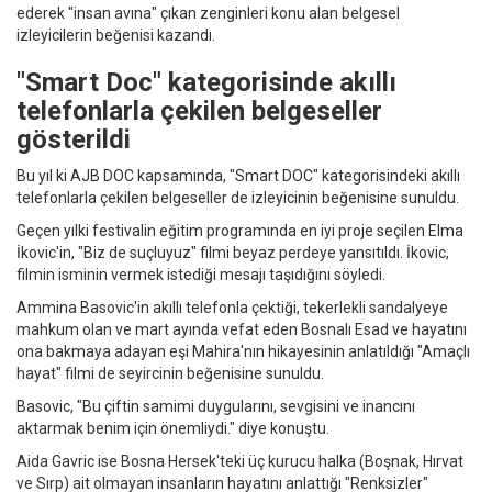
ederek "insan avına" çıkan zenginleri konu alan belgesel
izleyicilerin beğenisi kazandı.
"Smart Doc" kategorisinde akıllı
telefonlarla çekilen belgeseller
gösterildi
Bu yıl ki AJB DOC kapsamında, "Smart DOC" kategorisindeki akıllı
telefonlarla çekilen belgeseller de izleyicinin beğenisine sunuldu.
Geçen yılki festivalin eğitim programında en iyi proje seçilen Elma
İkovic'in, "Biz de suçluyuz" filmi beyaz perdeye yansıtıldı. İkovic,
filmin isminin vermek istediği mesajı taşıdığını söyledi.
Ammina Basovic'in akıllı telefonla çektiği, tekerlekli sandalyeye
mahkum olan ve mart ayında vefat eden Bosnalı Esad ve hayatını
ona bakmaya adayan eşi Mahira'nın hikayesinin anlatıldığı "Amaçlı
hayat" filmi de seyircinin beğenisine sunuldu.
Basovic, "Bu çiftin samimi duygularını, sevgisini ve inancını
aktarmak benim için önemliydi." diye konuştu.
Aida Gavric ise Bosna Hersek'teki üç kurucu halka (Boşnak, Hırvat
ve Sırp) ait olmayan insanların hayatını anlattığı "Renksizler"