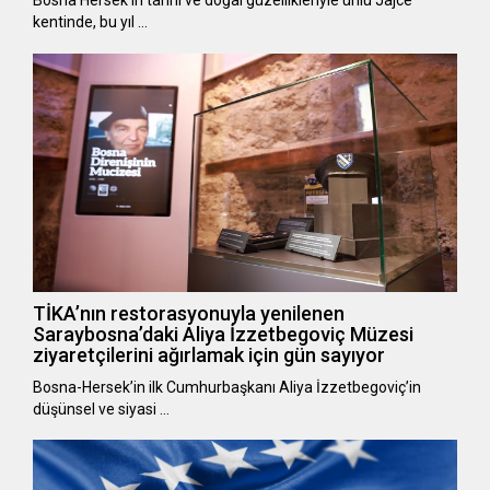
Bosna Hersek’in tarihi ve doğal güzellikleriyle ünlü Jajce
kentinde, bu yıl …
TİKA’nın restorasyonuyla yenilenen
Saraybosna’daki Aliya İzzetbegoviç Müzesi
ziyaretçilerini ağırlamak için gün sayıyor
Bosna-Hersek’in ilk Cumhurbaşkanı Aliya İzzetbegoviç’in
düşünsel ve siyasi …