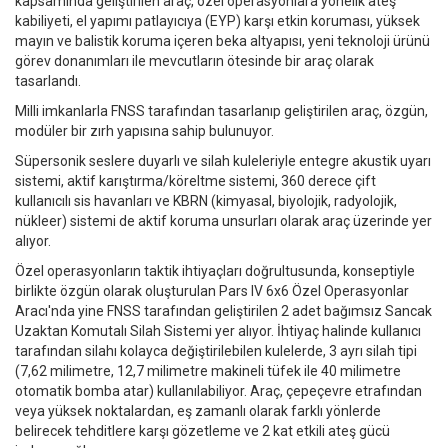
kapsamında geliştirilen araç, özel operasyonlara yönelik ateş
kabiliyeti, el yapımı patlayıcıya (EYP) karşı etkin koruması, yüksek
mayın ve balistik koruma içeren beka altyapısı, yeni teknoloji ürünü
görev donanımları ile mevcutların ötesinde bir araç olarak
tasarlandı.
Milli imkanlarla FNSS tarafından tasarlanıp geliştirilen araç, özgün,
modüler bir zırh yapısına sahip bulunuyor.
Süpersonik seslere duyarlı ve silah kuleleriyle entegre akustik uyarı
sistemi, aktif karıştırma/köreltme sistemi, 360 derece çift
kullanıcılı sis havanları ve KBRN (kimyasal, biyolojik, radyolojik,
nükleer) sistemi de aktif koruma unsurları olarak araç üzerinde yer
alıyor.
Özel operasyonların taktik ihtiyaçları doğrultusunda, konseptiyle
birlikte özgün olarak oluşturulan Pars IV 6x6 Özel Operasyonlar
Aracı'nda yine FNSS tarafından geliştirilen 2 adet bağımsız Sancak
Uzaktan Komutalı Silah Sistemi yer alıyor. İhtiyaç halinde kullanıcı
tarafından silahı kolayca değiştirilebilen kulelerde, 3 ayrı silah tipi
(7,62 milimetre, 12,7 milimetre makineli tüfek ile 40 milimetre
otomatik bomba atar) kullanılabiliyor. Araç, çepeçevre etrafından
veya yüksek noktalardan, eş zamanlı olarak farklı yönlerde
belirecek tehditlere karşı gözetleme ve 2 kat etkili ateş gücü