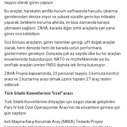
taşıyıcı olarak görev yapıyor.
Bu araçlar, harekatın amfibi hücum safhasında havuzlu çıkarma
gemilerinden denize iniyor ve yüksek süratle gemi-kıyı intikalini
yaparak, birliklerin koruma altında, en kısa zamanda karaya
çıkmasını sağlıyor. ZAHA, karada diğer zırhlı araçlarla yan yana
görev icra edebiliyor.
Söz konusu araçların, görev tanımları gereği, çift doğalı araçlar
olarak, hem denizde hem de karada üstün performans
göstermeleri gerekiyor. Dünyada çok az sayıda ülke bu tür araçları
envanterinde bulunduruyor. NATO ve müttefiklerinde ise bu
sınıftaki araçları üreten FNSS dışında tek firma bulunuyor.
ZAHA Projesi kapsamında, 23 personel taşıyıcı, 2 komuta kontrol
aracı ve 2 kurtarma aracı olmak üzere toplam 27 araç teslim
edilecek.
Türk Silahlı Kuvvetlerinin "özel" aracı
Türk Silahlı Kuvvetlerinin ihtiyaçları için özgün olarak geliştirilen
Pars IV 6x6 Özel Operasyonlar Aracı'nın da envantere girmesi için
gün sayılıyor.
6x6 Mayına Karşı Korumalı Araç (MKKA) Tedariki Projesi