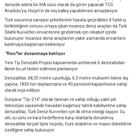
denizde adeta bir İHA üssü olarak da görev yapacak TCG
Anadolu'ya, Hürjet'in de iniş kalkış yapabilmesi amaçlanıyor.
Türk savunma sanayisi şirketlerinin hayata geçirdikleri 4 farklı iş
birlikteliğinin sonucu ortaya çıkan insansız deniz araçları da Türk
Silahlı Kuvvetleri envanterine girebilmek için rekabet içinde
bulunuyor. İnsansız deniz araçlarının yakın zamanda envantere
katılmaya başlaması bekleniyor.
"Reis"ler donanmaya katılıyor
Yeni Tip Denizaltı Projesi kapsamında üretilecek 6 denizaltıdan
ilkinin bu yıl teslim edilmesi planlanıyor.
Denizaltılar, 68,35 metre uzunluğa, 6,3 metre mukavim tekne dış
çapına, 1850 ton deplasmana ve 40 personel kapasitesine sahip
olarak inşa ediliyor.
Dünyaca "Tip-214" olarak tanınan ve sahip olduğu yakıt pili
teknolojisi sayesinde havadan bağımsız tahrik kabiliyetine sahip
denizaltılar, Türk Deniz Kuvvetleri için ilk olma niteliği taşıyor. Su
altı, su üstü ve kara hedeflerine karşı silahlarla donatılmış
denizaltılar birçok tipte torpido, füze atabilme ve mayın dökebilme
özelliğine sahip bulunuyor.