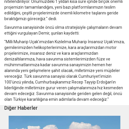
nitelendiriliyor. Önümüzdeki 1 yıldan kısa süre içinde birçok önemli
projemizin tamamlandığını, yeni bazı platformlarımızın teslim
edildiğini, çeşitli projelerimizde önemli kilometre taşlarını geride
bıraktığımızı göreceğiz." dedi.
Savunma sanayisinde öncü olma stratejisiyle çalışmaların devam
ettiğini vurgulayan Demir, şunları kaydetti:
"Milli Muharip Uçak'ımızdan Kızılelma Muharip İnsansız Uçak'ımıza,
gemilerimizden helikopterlerimize, kara araçlarımızdan motor
projelerimize, insansız deniz ve kara araçlarımızdan
denizaltılarımıza, hava savunma sistemlerimizden füze ve
mühimmatlarımıza kadar savunma sanayimizin hemen her
alanında yeni gelişmelere şahit olacak, milletimize yeni müjdeler
vereceğiz. Türk savunma sanayisi olarak Cumhuriyet'imizin
100'üncü yılında, Cumhurbaşkanımız Recep Tayyip Erdoğan'ın
liderliğinde milletimize gurur veren çalışmalarımıza hız kesmeden
devam edeceğiz. Savunma sanayisinde geriden gelen değil, öncü
olan Türkiye kararlılığına emin adımlarla devam edeceğiz."
Diğer Haberler