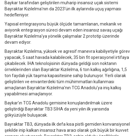
Baykar tarafından geliştirilen muharip insansız uçak sistemi
Bayraktar Kızılelma'nın da 2023'ün ilk aylarında uçuş yapması
hedefleniyor.
Yapısal entegrasyonu büyük ölçüde tamamlanan, mekanik ve
aviyonik entegrasyon süreci devam eden insansız savaş uçağı
Bayraktar Kızılelma'ya yönelik çalışmalar 2 prototip üzerinde
devam ediyor.
Bayraktar Kızılelma, yüksek ve agresif manevra kabiliyetiyle görev
yapacak, 5 saat havada kalabilecek, 35 bin fit operasyonel irtifaya
çıkabilecek. İHA teknolojisinin dünyada geldiği son noktanın
örneklerinden olan Bayraktar Kızılelma, 6 ton kalkış ağırlığına, 1,5
ton faydalı yük taşıma kapasitesine sahip bulunuyor. Yerli olarak
geliştirilen ve envanterdeki tüm mühimmatları kullanması
amaçlanan Bayraktar Kızılelma'nın TCG Anadolu'ya iniş kalkış
yapabilmesi amaçlanıyor.
Baykar'ın TCG Anadolu gemisine konuşlandırılmak üzere
geliştirdiği Bayraktar TB3 SİHA da yeni yılın ilk yarısında
gökyüzüyle buluşacak.
Bayraktar TB3, dünyada ilk defa kısa pistli gemiden konvansiyonel
şekilde inip kalkan insansız hava aracı olarak çok büyük bir kuvvet