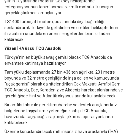
yılının ilk yarısında motorun Gökbey helikopterine
entegrasyonunun tanımlanması ve milli motorla ilk uçuşun
gerçekleştirilmesi amaçlanıyor.
TS1400 turboşaft motoru, bu alandaki dışa bağımlılığı
sonlandırarak Türkiye'de geliştirilen ve üretilen helikopterlerin
ihracatının önündeki en önemli engellerden birini ortadan
kaldıracak.
Yüzen İHA üssü TCG Anadolu
Türkiye'nin en büyük savaş gemisi olacak TCG Anadolu da
envantere katılmaya hazırlanıyor.
Tam yüklü deplasmanda 27 bin 436 ton ağırlıkta, 231 metre
boyunda ve 32 metre genişliğinde inşa edilen ve kamuoyunda
"uçak gemisi" olarak da nitelendirilen Çok Maksatlı Amfibi Gemi
TCG Anadolu, Ege, Karadeniz ve Akdeniz harekat alanlarında ve
gerektiğinde Hint ve Atlantik okyanuslarında kullanılabilecek.
Bir amfibi tabur ile gerekli muharebe ve destek araçlarını kriz
bölgelerine taşıyabilme yeteneğine sahip TCG Anadolu,
havuzunda taşıyacağı araçlarıyla çıkarma operasyonlarına
katılabilecek.
Üzerine konuşlandırılacak milli insansız hava araçlarıyla (İHA)