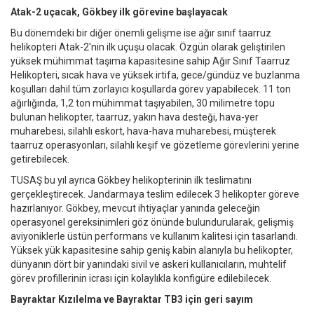
Atak-2 uçacak, Gökbey ilk görevine başlayacak
Bu dönemdeki bir diğer önemli gelişme ise ağır sınıf taarruz
helikopteri Atak-2'nin ilk uçuşu olacak. Özgün olarak geliştirilen
yüksek mühimmat taşıma kapasitesine sahip Ağır Sınıf Taarruz
Helikopteri, sıcak hava ve yüksek irtifa, gece/gündüz ve buzlanma
koşulları dahil tüm zorlayıcı koşullarda görev yapabilecek. 11 ton
ağırlığında, 1,2 ton mühimmat taşıyabilen, 30 milimetre topu
bulunan helikopter, taarruz, yakın hava desteği, hava-yer
muharebesi, silahlı eskort, hava-hava muharebesi, müşterek
taarruz operasyonları, silahlı keşif ve gözetleme görevlerini yerine
getirebilecek.
TUSAŞ bu yıl ayrıca Gökbey helikopterinin ilk teslimatını
gerçekleştirecek. Jandarmaya teslim edilecek 3 helikopter göreve
hazırlanıyor. Gökbey, mevcut ihtiyaçlar yanında geleceğin
operasyonel gereksinimleri göz önünde bulundurularak, gelişmiş
aviyoniklerle üstün performans ve kullanım kalitesi için tasarlandı.
Yüksek yük kapasitesine sahip geniş kabin alanıyla bu helikopter,
dünyanın dört bir yanındaki sivil ve askeri kullanıcıların, muhtelif
görev profillerinin icrası için kolaylıkla konfigüre edilebilecek.
Bayraktar Kızılelma ve Bayraktar TB3 için geri sayım