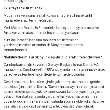
imkanı sağlıyor.
İlk Altay tankı üretilecek
Modernize ve insansız silah kulesi entegre edilmiş ilk zırhlı
muharebe aracı teslim edilecek.
Yerli Motorlu Vuran, 8x8 tekerlekli konteyner taşıyıcı araçlar ve
Amazon zırhlı araçlarının ilk teslimatları yapılacak.
Yurt dışı ihracat lisansına tabi bazı alt sistemlerin
yerlileştirilmesinin ardından ilk Altay tankının üretimi
tamamlanacak.
"Kabiliyetlerimiz artık oyun değiştirici olarak nitelendiriliyor"
Cumhurbaşkanlığı Savunma Sanayii Başkanı İsmail Demir, AA
muhabirine, Cumhuriyet'in 100'üncü yılında hizmete alınacak araç,
gereç ve sistemlere ilişkin değerlendirmede bulundu.
Çeşitli projelerde kısa süre içinde çok önemli aşamaların geride
bırakılacağını belirten Demir, "Savunma sanayimizin son yıllardaki
atılımı milletimizin büyük takdirini kazanırken dünyanın da ilgisini
çekiyor. Harekat sahasında çarpan etkisi yapan sistemlerimiz,
güvenlik güçlerimiz tarafından sahada etkin şekilde kullanılıyor ve
bazı alanlardaki kabiliyetlerimiz artık oyun değiştirici olarak