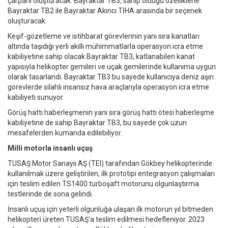
çarpanı oluşturacak. Bayraktar TB3, sahip olduğu özelliklerle
Bayraktar TB2 ile Bayraktar Akıncı TİHA arasında bir seçenek
oluşturacak.
Keşif-gözetleme ve istihbarat görevlerinin yanı sıra kanatları
altında taşıdığı yerli akıllı mühimmatlarla operasyon icra etme
kabiliyetine sahip olacak Bayraktar TB3, katlanabilen kanat
yapısıyla helikopter gemileri ve uçak gemilerinde kullanıma uygun
olarak tasarlandı. Bayraktar TB3 bu sayede kullanıcıya deniz aşırı
görevlerde silahlı insansız hava araçlarıyla operasyon icra etme
kabiliyeti sunuyor.
Görüş hattı haberleşmenin yanı sıra görüş hattı ötesi haberleşme
kabiliyetine de sahip Bayraktar TB3, bu sayede çok uzun
mesafelerden kumanda edilebiliyor.
Milli motorla insanlı uçuş
TUSAŞ Motor Sanayii AŞ (TEI) tarafından Gökbey helikopterinde
kullanılmak üzere geliştirilen, ilk prototipi entegrasyon çalışmaları
için teslim edilen TS1400 turboşaft motorunu olgunlaştırma
testlerinde de sona gelindi.
İnsanlı uçuş için yeterli olgunluğa ulaşan ilk motorun yıl bitmeden
helikopteri üreten TUSAŞ'a teslim edilmesi hedefleniyor. 2023