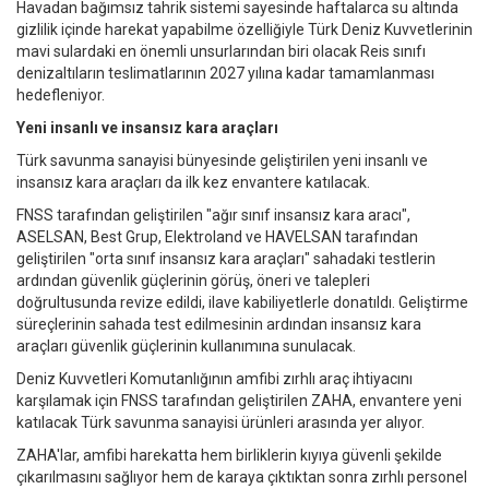
Havadan bağımsız tahrik sistemi sayesinde haftalarca su altında
gizlilik içinde harekat yapabilme özelliğiyle Türk Deniz Kuvvetlerinin
mavi sulardaki en önemli unsurlarından biri olacak Reis sınıfı
denizaltıların teslimatlarının 2027 yılına kadar tamamlanması
hedefleniyor.
Yeni insanlı ve insansız kara araçları
Türk savunma sanayisi bünyesinde geliştirilen yeni insanlı ve
insansız kara araçları da ilk kez envantere katılacak.
FNSS tarafından geliştirilen "ağır sınıf insansız kara aracı",
ASELSAN, Best Grup, Elektroland ve HAVELSAN tarafından
geliştirilen "orta sınıf insansız kara araçları" sahadaki testlerin
ardından güvenlik güçlerinin görüş, öneri ve talepleri
doğrultusunda revize edildi, ilave kabiliyetlerle donatıldı. Geliştirme
süreçlerinin sahada test edilmesinin ardından insansız kara
araçları güvenlik güçlerinin kullanımına sunulacak.
Deniz Kuvvetleri Komutanlığının amfibi zırhlı araç ihtiyacını
karşılamak için FNSS tarafından geliştirilen ZAHA, envantere yeni
katılacak Türk savunma sanayisi ürünleri arasında yer alıyor.
ZAHA'lar, amfibi harekatta hem birliklerin kıyıya güvenli şekilde
çıkarılmasını sağlıyor hem de karaya çıktıktan sonra zırhlı personel