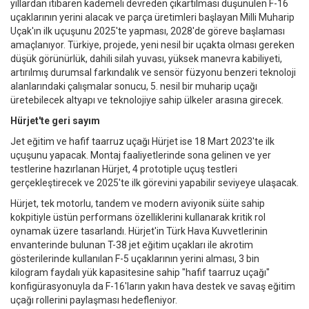
yıllardan itibaren kademeli devreden çıkartılması düşünülen F-16
uçaklarının yerini alacak ve parça üretimleri başlayan Milli Muharip
Uçak'ın ilk uçuşunu 2025'te yapması, 2028'de göreve başlaması
amaçlanıyor. Türkiye, projede, yeni nesil bir uçakta olması gereken
düşük görünürlük, dahili silah yuvası, yüksek manevra kabiliyeti,
artırılmış durumsal farkındalık ve sensör füzyonu benzeri teknoloji
alanlarındaki çalışmalar sonucu, 5. nesil bir muharip uçağı
üretebilecek altyapı ve teknolojiye sahip ülkeler arasına girecek.
Hürjet'te geri sayım
Jet eğitim ve hafif taarruz uçağı Hürjet ise 18 Mart 2023'te ilk
uçuşunu yapacak. Montaj faaliyetlerinde sona gelinen ve yer
testlerine hazırlanan Hürjet, 4 prototiple uçuş testleri
gerçekleştirecek ve 2025'te ilk görevini yapabilir seviyeye ulaşacak.
Hürjet, tek motorlu, tandem ve modern aviyonik süite sahip
kokpitiyle üstün performans özelliklerini kullanarak kritik rol
oynamak üzere tasarlandı. Hürjet'in Türk Hava Kuvvetlerinin
envanterinde bulunan T-38 jet eğitim uçakları ile akrotim
gösterilerinde kullanılan F-5 uçaklarının yerini alması, 3 bin
kilogram faydalı yük kapasitesine sahip "hafif taarruz uçağı"
konfigürasyonuyla da F-16'ların yakın hava destek ve savaş eğitim
uçağı rollerini paylaşması hedefleniyor.