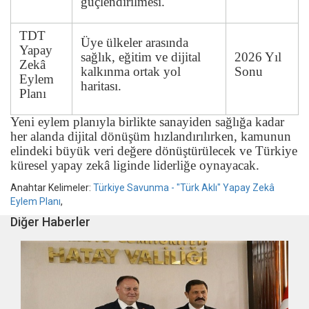
güçlendirilmesi.
TDT
Üye ülkeler arasında
Yapay
sağlık, eğitim ve dijital
2026 Yıl
Zekâ
kalkınma ortak yol
Sonu
Eylem
haritası.
Planı
Yeni eylem planıyla birlikte sanayiden sağlığa kadar
her alanda dijital dönüşüm hızlandırılırken, kamunun
elindeki büyük veri değere dönüştürülecek ve Türkiye
küresel yapay zekâ liginde liderliğe oynayacak.
Anahtar Kelimeler:
Türkiye Savunma - "Türk Aklı" Yapay Zekâ
Eylem Planı
,
Diğer Haberler