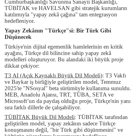
Cumhurbaşkanlığı Savunma Sanayii Başkanlığı,
TÜBİTAK ve HAVELSAN gibi stratejik kurumların
katılımıyla "yapay zekâ çağına" tam entegrasyon
hedefleniyor.
Yapay Zekânın "Türkçe"si: Bir Türk Gibi
Düşünecek
Türkiye'nin dijital egemenlik hamlelerinin en kritik
ayağını, Türkçe dil bilincine sahip yapay zekâ
modelleri oluşturuyor. Bu alandaki iki büyük proje
dikkat çekiyor:
T3 AI (Açık Kaynaklı Büyük Dil Modeli)
: T3 Vakfı
ve Baykar iş birliğiyle geliştirilen model, Temmuz
2025'te "NSosyal" beta sürümüyle kullanıma sunuldu.
MEB, Anadolu Ajansı, TRT, TÜBA, SETA ve
Microsoft’un da paydaş olduğu proje, Türkçe'nin yanı
sıra farklı dillerle de çalışabiliyor.
TÜBİTAK Büyük Dil Modeli
: TÜBİTAK tarafından
geliştirilen model, yapay zekânın sadece Türkçe
konuşmasını değil, "bir Türk gibi düşünmesini" ve