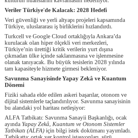
kültürün nüanslarını kavramasını hedefliyor.
Veriler Türkiye'de Kalacak: 2028 Hedefi
Veri güvenliği ve yerli altyapı projeleri kapsamında
Türkiye, uluslararası iş birliklerini hızlandırdı.
Turkcell ve Google Cloud ortaklığıyla Ankara’da
kurulacak olan hiper ölçekli veri merkezleri,
Türkiye’nin ürettiği kritik verilerin yurt dışına
çıkmadan ülke içinde saklanmasına ve işlenmesine
olanak tanıyacak. Bu büyük tesislerin 2028 yılında
tam kapasiteyle hizmete girmesi bekleniyor.
Savunma Sanayisinde Yapay Zekâ ve Kuantum
Dönemi
Fiziki sahada elde edilen askeri başarılar, otonom ve
dijital sistemlerle taçlandırılıyor. Savunma sanayisinin
bu alandaki yol haritası netleşiyor:
ALFA Tatbikatı: Savunma Sanayii Başkanlığı, ocak
ayında
Yapay Zekâ, Kuantum ve Otonom Sistemler
Tatbikatı (ALFA)
için bilgi istek dokümanı yayımladı.
Tatbikatta; ortak yer kontrol istasyonları, sürü