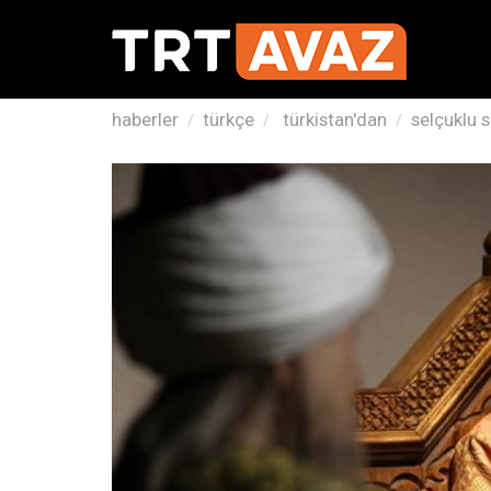
haberler
türkçe
türkistan'dan
selçuklu s