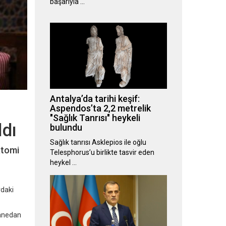
başarıyla …
Antalya’da tarihi keşif:
Aspendos’ta 2,2 metrelik
"Sağlık Tanrısı" heykeli
ldı
bulundu
Sağlık tanrısı Asklepios ile oğlu
atomi
Telesphorus’u birlikte tasvir eden
heykel …
rdaki
hanedan