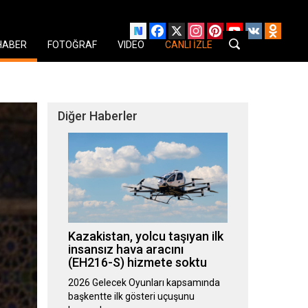
Facebook
X
Instagram
Pinterest
YouTube
VK
Odnok
HABER
FOTOĞRAF
VIDEO
CANLI İZLE
Diğer Haberler
Kazakistan, yolcu taşıyan ilk
insansız hava aracını
(EH216-S) hizmete soktu
2026 Gelecek Oyunları kapsamında
başkentte ilk gösteri uçuşunu