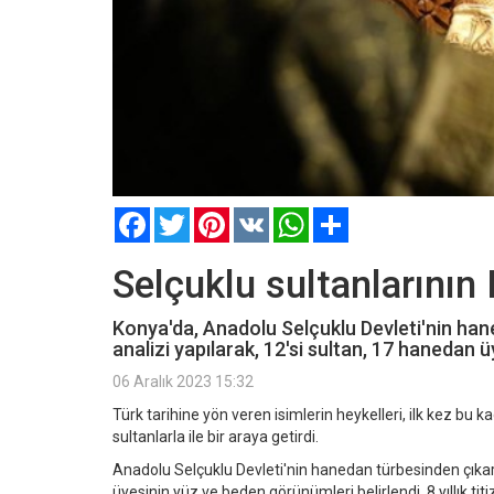
Facebook
Twitter
Pinterest
VK
WhatsApp
Paylaş
Selçuklu sultanlarının 
Konya'da, Anadolu Selçuklu Devleti'nin han
analizi yapılarak, 12'si sultan, 17 hanedan
06 Aralık 2023 15:32
Türk tarihine yön veren isimlerin heykelleri, ilk kez bu kad
sultanlarla ile bir araya getirdi.
Anadolu Selçuklu Devleti'nin hanedan türbesinden çıkartı
üyesinin yüz ve beden görünümleri belirlendi. 8 yıllık titiz