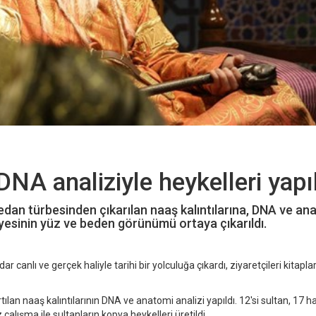
DNA analiziyle heykelleri yapı
edan türbesinden çıkarılan naaş kalıntılarına, DNA ve an
 üyesinin yüz ve beden görünümü ortaya çıkarıldı.
ar canlı ve gerçek haliyle tarihi bir yolculuğa çıkardı, ziyaretçileri kitapla
lan naaş kalıntılarının DNA ve anatomi analizi yapıldı. 12'si sultan, 17 
 çalışma ile sultanların kopya heykelleri üretildi.