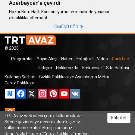
Azerbaycan’a çevirdi
Hazar Boru Hattı Konsorsiyumu terminalinde yaşanan
aksaklıklar alternatif …
TÜMÜNÜ GÖR
© 2026
Programlar
Yayın Akışı
Haber
Fotoğraf
Video
Canlı İzle
İletişim
Hakkımızda
Frekanslar
Site Haritası
Kullanım Şartları
Gizlilik Politikası ve Aydınlatma Metni
Çerez Politikası
Facebook
X
Instagram
Pinterest
YouTube
VK
Odnoklassniki
TRT Avaz web sitesi çerez kullanmaktadır.
Kabul et
Sitede gezinmeye devam ederek, çerez
kullanımımızı kabul etmiş olursunuz.
Daha fazla bilgi için "
Çerez Politikası
" metnini
TRT Dinle