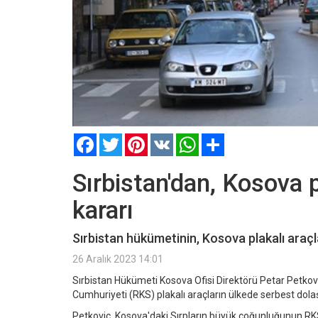
Facebook
Twitter
Pinterest
VK
WhatsApp
Paylaş
Sırbistan'dan, Kosova p
kararı
Sırbistan hükümetinin, Kosova plakalı araçla
26 Aralık 2023 14:01
Sırbistan Hükümeti Kosova Ofisi Direktörü Petar Petkov
Cumhuriyeti (RKS) plakalı araçların ülkede serbest dolaş
Petkovic, Kosova'daki Sırpların büyük çoğunluğunun RKS 