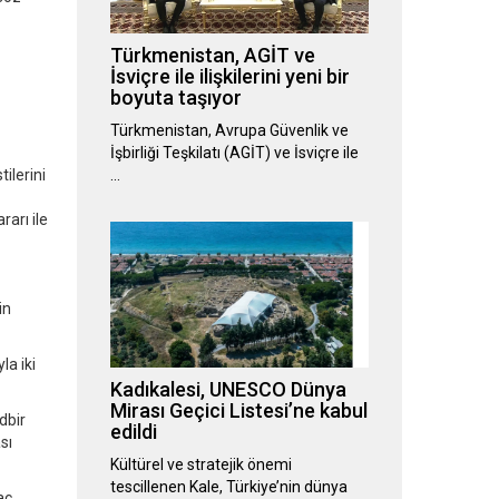
Türkmenistan, AGİT ve
İsviçre ile ilişkilerini yeni bir
boyuta taşıyor
Türkmenistan, Avrupa Güvenlik ve
İşbirliği Teşkilatı (AGİT) ve İsviçre ile
ilerini
…
arı ile
in
la iki
Kadıkalesi, UNESCO Dünya
Mirası Geçici Listesi’ne kabul
dbir
edildi
sı
Kültürel ve stratejik önemi
tescillenen Kale, Türkiye’nin dünya
aç