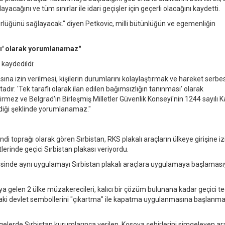
cağını ve tüm sınırlar ile idari geçişler için geçerli olacağını kaydetti.
ürlüğünü sağlayacak." diyen Petkovic, milli bütünlüğün ve egemenliğin
.
ası' olarak yorumlanamaz"
 kaydedildi:
ına izin verilmesi, kişilerin durumlarını kolaylaştırmak ve hareket serbest
ır. 'Tek taraflı olarak ilan edilen bağımsızlığın tanınması' olarak
ez ve Belgrad'ın Birleşmiş Milletler Güvenlik Konseyi'nin 1244 sayılı Kar
diği şeklinde yorumlanamaz."
di toprağı olarak gören Sırbistan, RKS plakalı araçların ülkeye girişine iz
lerinde geçici Sırbistan plakası veriyordu.
vesinde aynı uygulamayı Sırbistan plakalı araçlara uygulamaya başlamasıy
ya gelen 2 ülke müzakerecileri, kalıcı bir çözüm bulunana kadar geçici te
ndaki devlet sembollerini "çıkartma" ile kapatma uygulanmasına başlanma
elerde Sırbistan kurumlarınca verilen, Kosova şehirlerini simgeleyen ar