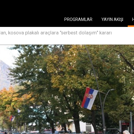
PROGRAMLAR
YAYIN AKIŞI
dan, kosova plakalı araçlara "serbest dolaşım" kararı