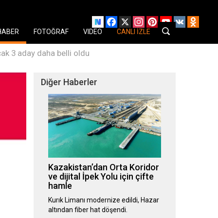
Facebook
X
Instagram
Pinterest
YouTube
VK
Odnok
HABER
FOTOĞRAF
VIDEO
CANLI İZLE
ak 3 aday daha belli oldu
Diğer Haberler
Kazakistan’dan Orta Koridor
ve dijital İpek Yolu için çifte
hamle
Kurık Limanı modernize edildi, Hazar
altından fiber hat döşendi.