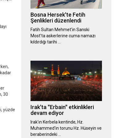
Bosna Hersek'te Fetih
Şenlikleri düzenlendi
dayı
Fatih Sultan Mehmet'in Sanski
Most'ta askerlerine cuma namazı
kıldırdığı tarihi …
rken,
 kadar
ler
n, 30
Irak'ta ''Erbain'' etkinlikleri
i, yüzde
devam ediyor
Irak'ın Kerbela kentinde, Hz.
Muhammed'in torunu Hz. Hüseyin ve
beraberindeki …