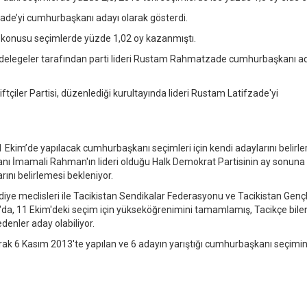
ade’yi cumhurbaşkanı adayı olarak gösterdi.
konusu seçimlerde yüzde 1,02 oy kazanmıştı.
 delegeler tarafından parti lideri Rustam Rahmatzade cumhurbaşkanı a
çiler Partisi, düzenlediği kurultayında lideri Rustam Latifzade'yi
11 Ekim’de yapılacak cumhurbaşkanı seçimleri için kendi adaylarını belirle
nı İmamali Rahman'ın lideri olduğu Halk Demokrat Partisinin ay sonuna
ını belirlemesi bekleniyor.
lediye meclisleri ile Tacikistan Sendikalar Federasyonu ve Tacikistan Genç
n'da, 11 Ekim'deki seçim için yükseköğrenimini tamamlamış, Tacikçe bile
denler aday olabiliyor.
arak 6 Kasım 2013'te yapılan ve 6 adayın yarıştığı cumhurbaşkanı seçimin