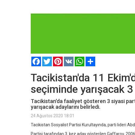
Facebook
Twitter
Pinterest
VK
WhatsApp
Paylaş
Tacikistan'da 11 Ekim
seçiminde yarışacak 3 
Tacikistan'da faaliyet gösteren 3 siyasi p
yarışacak adaylarını belirledi.
24 Ağustos 2020 18:01
Tacikistan Sosyalist Partisi Kurultayında, parti lideri 
Partisi tarafından 3. kez aday gösterilen Gaffarov, 2006