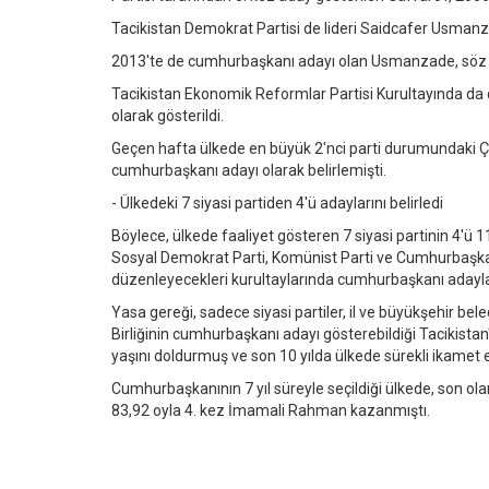
Tacikistan Demokrat Partisi de lideri Saidcafer Usmanz
2013'te de cumhurbaşkanı adayı olan Usmanzade, söz 
Tacikistan Ekonomik Reformlar Partisi Kurultayında da
olarak gösterildi.
Geçen hafta ülkede en büyük 2'nci parti durumundaki Çift
cumhurbaşkanı adayı olarak belirlemişti.
- Ülkedeki 7 siyasi partiden 4'ü adaylarını belirledi
Böylece, ülkede faaliyet gösteren 7 siyasi partinin 4'ü 
Sosyal Demokrat Parti, Komünist Parti ve Cumhurbaşka
düzenleyecekleri kurultaylarında cumhurbaşkanı adaylar
Yasa gereği, sadece siyasi partiler, il ve büyükşehir be
Birliğinin cumhurbaşkanı adayı gösterebildiği Tacikista
yaşını doldurmuş ve son 10 yılda ülkede sürekli ikamet e
Cumhurbaşkanının 7 yıl süreyle seçildiği ülkede, son ol
83,92 oyla 4. kez İmamali Rahman kazanmıştı.