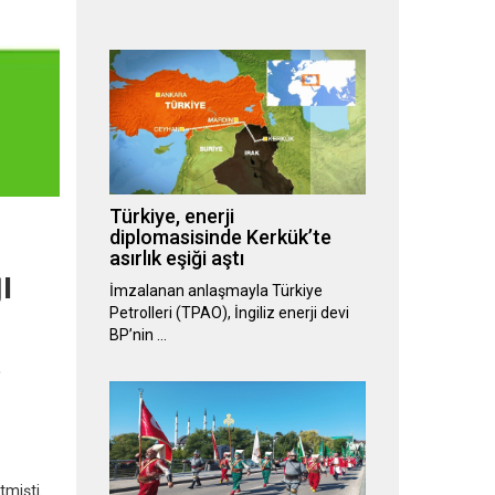
Türkiye, enerji
diplomasisinde Kerkük’te
asırlık eşiği aştı
ı
İmzalanan anlaşmayla Türkiye
Petrolleri (TPAO), İngiliz enerji devi
BP’nin …
e
tmişti.