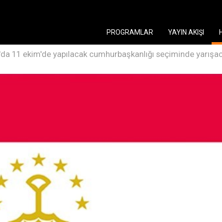
PROGRAMLAR
YAYIN AKIŞI
n'da 11 ekim'de yapılacak cumhurbaşkanlığı seçiminde yarışac