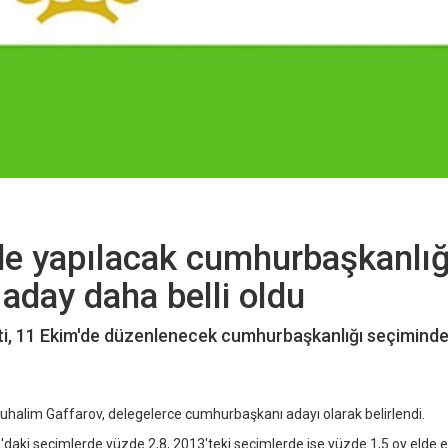
'de yapılacak cumhurbaşkanlığ
aday daha belli oldu
arti, 11 Ekim'de düzenlenecek cumhurbaşkanlığı seçimind
Abduhalim Gaffarov, delegelerce cumhurbaşkanı adayı olarak belirlendi.
'daki seçimlerde yüzde 2,8, 2013'teki seçimlerde ise yüzde 1,5 oy elde e