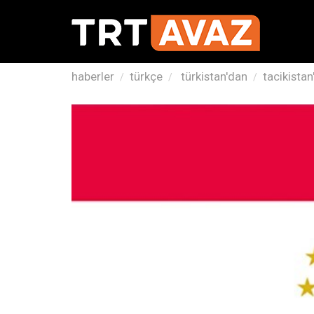
haberler
türkçe
türkistan'dan
tacikista