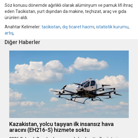
Söz konusu dönemde ağırlıklı olarak alüminyum ve pamuk lifi ihraç
eden Tacikistan, yurt dışından da makine, teçhizat, araç ve gıda
ürünleri aldı.
Anahtar Kelimeler:
tacikistan
,
dış ticaret hacmi
,
istatistik kurumu
,
artış
,
Diğer Haberler
Kazakistan, yolcu taşıyan ilk insansız hava
aracını (EH216-S) hizmete soktu