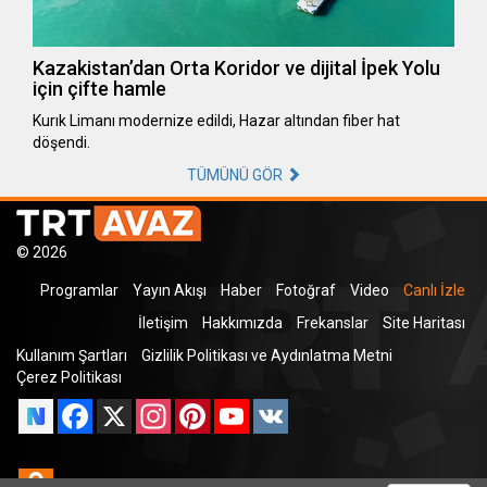
Kazakistan’dan Orta Koridor ve dijital İpek Yolu
için çifte hamle
Kurık Limanı modernize edildi, Hazar altından fiber hat
döşendi.
TÜMÜNÜ GÖR
© 2026
Programlar
Yayın Akışı
Haber
Fotoğraf
Video
Canlı İzle
İletişim
Hakkımızda
Frekanslar
Site Haritası
Kullanım Şartları
Gizlilik Politikası ve Aydınlatma Metni
Çerez Politikası
Facebook
X
Instagram
Pinterest
YouTube
VK
Odnoklassniki