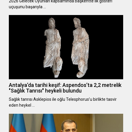
2026 Gelecek Oyunları kapsamında başkentte ilk gösteri
uçuşunu başarıyla …
Antalya’da tarihi keşif: Aspendos’ta 2,2 metrelik
"Sağlık Tanrısı" heykeli bulundu
Sağlık tanrısı Asklepios ile oğlu Telesphorus’u birlikte tasvir
eden heykel …