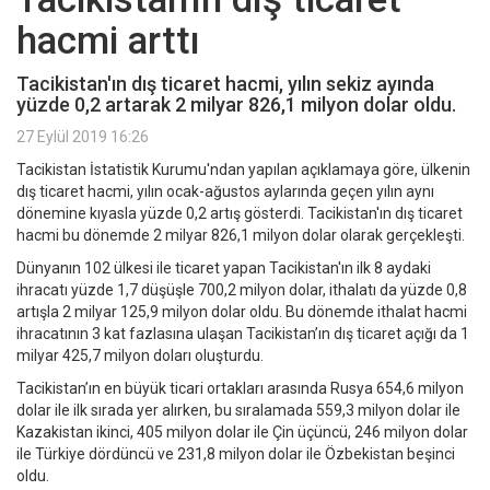
hacmi arttı
Tacikistan'ın dış ticaret hacmi, yılın sekiz ayında
yüzde 0,2 artarak 2 milyar 826,1 milyon dolar oldu.
27 Eylül 2019 16:26
Tacikistan İstatistik Kurumu'ndan yapılan açıklamaya göre, ülkenin
dış ticaret hacmi, yılın ocak-ağustos aylarında geçen yılın aynı
dönemine kıyasla yüzde 0,2 artış gösterdi. Tacikistan'ın dış ticaret
hacmi bu dönemde 2 milyar 826,1 milyon dolar olarak gerçekleşti.
Dünyanın 102 ülkesi ile ticaret yapan Tacikistan'ın ilk 8 aydaki
ihracatı yüzde 1,7 düşüşle 700,2 milyon dolar, ithalatı da yüzde 0,8
artışla 2 milyar 125,9 milyon dolar oldu. Bu dönemde ithalat hacmi
ihracatının 3 kat fazlasına ulaşan Tacikistan’ın dış ticaret açığı da 1
milyar 425,7 milyon doları oluşturdu.
Tacikistan’ın en büyük ticari ortakları arasında Rusya 654,6 milyon
dolar ile ilk sırada yer alırken, bu sıralamada 559,3 milyon dolar ile
Kazakistan ikinci, 405 milyon dolar ile Çin üçüncü, 246 milyon dolar
ile Türkiye dördüncü ve 231,8 milyon dolar ile Özbekistan beşinci
oldu.