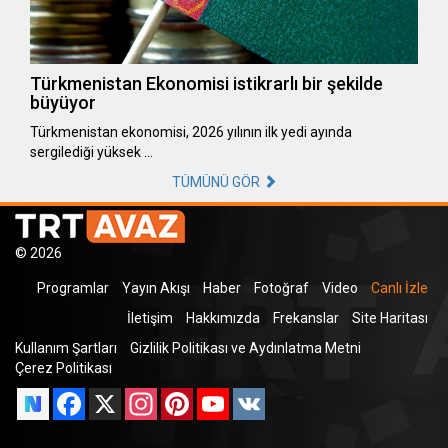
Türkmenistan Ekonomisi istikrarlı bir şekilde
büyüyor
Türkmenistan ekonomisi, 2026 yılının ilk yedi ayında
sergilediği yüksek …
TÜMÜNÜ GÖR
© 2026
Programlar
Yayın Akışı
Haber
Fotoğraf
Video
Canlı İzle
İletişim
Hakkımızda
Frekanslar
Site Haritası
Kullanım Şartları
Gizlilik Politikası ve Aydınlatma Metni
Çerez Politikası
Facebook
X
Instagram
Pinterest
YouTube
VK