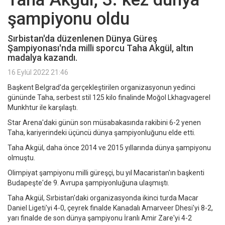
şampiyonu oldu
Sırbistan'da düzenlenen Dünya Güreş
Şampiyonası'nda milli sporcu Taha Akgül, altın
madalya kazandı.
16 Eylül 2022 21:46
Başkent Belgrad'da gerçekleştirilen organizasyonun yedinci
gününde Taha, serbest stil 125 kilo finalinde Moğol Lkhagvagerel
Munkhtur ile karşılaştı.
Star Arena'daki günün son müsabakasında rakibini 6-2 yenen
Taha, kariyerindeki üçüncü dünya şampiyonluğunu elde etti.
Taha Akgül, daha önce 2014 ve 2015 yıllarında dünya şampiyonu
olmuştu.
Olimpiyat şampiyonu milli güreşçi, bu yıl Macaristan'ın başkenti
Budapeşte'de 9. Avrupa şampiyonluğuna ulaşmıştı.
Taha Akgül, Sırbistan'daki organizasyonda ikinci turda Macar
Daniel Ligeti'yi 4-0, çeyrek finalde Kanadalı Amarveer Dhesi'yi 8-2,
yarı finalde de son dünya şampiyonu İranlı Amir Zare'yi 4-2