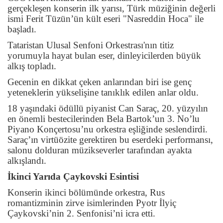
gerçekleşen konserin ilk yarısı, Türk müziğinin değerli
ismi Ferit Tüzün’ün kült eseri "Nasreddin Hoca" ile
başladı.
Tataristan Ulusal Senfoni Orkestrası'nın titiz
yorumuyla hayat bulan eser, dinleyicilerden büyük
alkış topladı.
Gecenin en dikkat çeken anlarından biri ise genç
yeteneklerin yükselişine tanıklık edilen anlar oldu.
18 yaşındaki ödüllü piyanist Can Saraç, 20. yüzyılın
en önemli bestecilerinden Bela Bartok’un 3. No’lu
Piyano Konçertosu’nu orkestra eşliğinde seslendirdi.
Saraç’ın virtüözite gerektiren bu eserdeki performansı,
salonu dolduran müzikseverler tarafından ayakta
alkışlandı.
İkinci Yarıda Çaykovski Esintisi
Konserin ikinci bölümünde orkestra, Rus
romantizminin zirve isimlerinden Pyotr İlyiç
Çaykovski’nin 2. Senfonisi’ni icra etti.