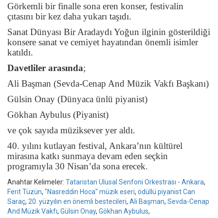
Görkemli bir finalle sona eren konser, festivalin
çıtasını bir kez daha yukarı taşıdı.
Sanat Dünyası Bir Aradaydı
Yoğun ilginin gösterildiği
konsere sanat ve cemiyet hayatından önemli isimler
katıldı.
Davetliler arasında
;
Ali Başman
(Sevda-Cenap And Müzik Vakfı Başkanı)
Gülsin Onay
(Dünyaca ünlü piyanist)
Gökhan Aybulus
(Piyanist)
ve çok sayıda müziksever yer aldı.
40. yılını kutlayan festival, Ankara’nın kültürel
mirasına katkı sunmaya devam eden seçkin
programıyla 30 Nisan’da sona erecek.
Anahtar Kelimeler:
Tataristan Ulusal Senfoni Orkestrası - Ankara
,
Ferit Tüzün
,
"Nasreddin Hoca" müzik eseri
,
ödüllü piyanist Can
Saraç
,
20. yüzyılın en önemli bestecileri
,
Ali Başman
,
Sevda-Cenap
And Müzik Vakfı
,
Gülsin Onay
,
Gökhan Aybulus
,