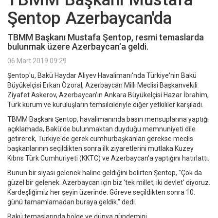
Şentop Azerbaycan'da
TBMM Başkanı Mustafa Şentop, resmi temaslarda
bulunmak üzere Azerbaycan'a geldi.
06 Mart 2019 09:29
Şentop'u, Bakü Haydar Aliyev Havalimanı'nda Türkiye'nin Bakü
Büyükelçisi Erkan Özoral, Azerbaycan Milli Meclisi Başkanvekili
Ziyafet Askerov, Azerbaycan'ın Ankara Büyükelçisi Hazar İbrahim,
Türk kurum ve kuruluşların temsilcileriyle diğer yetkililer karşıladı.
TBMM Başkanı Şentop, havalimanında basın mensuplarına yaptığı
açıklamada, Bakü'de bulunmaktan duyduğu memnuniyeti dile
getirerek, Türkiye'de gerek cumhurbaşkanları gerekse meclis
başkanlarının seçildikten sonra ilk ziyaretlerini mutlaka Kuzey
Kıbrıs Türk Cumhuriyeti (KKTC) ve Azerbaycan'a yaptığını hatırlattı.
Bunun bir siyasi gelenek haline geldiğini belirten Şentop, "Çok da
güzel bir gelenek. Azerbaycan için biz 'tek millet, iki devlet' diyoruz.
Kardeşliğimiz her şeyin üzerinde. Göreve seçildikten sonra 10.
günü tamamlamadan buraya geldik." dedi.
Bakü temaslarında bölge ve dünya gündemini