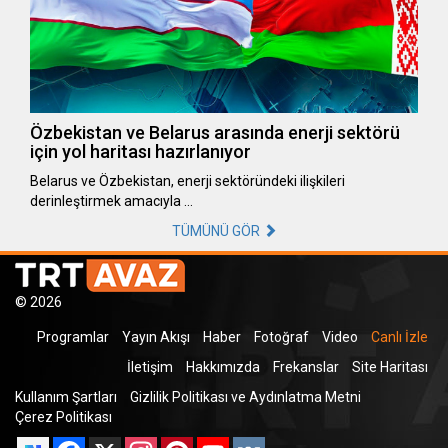
Özbekistan ve Belarus arasında enerji sektörü
için yol haritası hazırlanıyor
Belarus ve Özbekistan, enerji sektöründeki ilişkileri
derinleştirmek amacıyla …
TÜMÜNÜ GÖR
© 2026
Programlar
Yayın Akışı
Haber
Fotoğraf
Video
Canlı İzle
İletişim
Hakkımızda
Frekanslar
Site Haritası
Kullanım Şartları
Gizlilik Politikası ve Aydınlatma Metni
Çerez Politikası
Facebook
X
Instagram
Pinterest
YouTube
VK