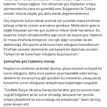
bakımını Türkiye sağlıyor. Son dönemde göç olaylarının ortaya
çıkmasından bu yana en güvenlikli sınır, Bulgaristan ile Türkiye
sınırıdır. İstisnai olaylar göç akını olarak değerlendirilemez.
Göç olayını bir bütün olarak çözmek için yuvarlak masa etrafında
birleşip ortak bir çözüm aramamız gerekiyor. Mültecilerin gıda ve
sağlık ihtiyaçları için her gün yüzlerce milyon dolar harcanıyor. Bu
insani bir tutum olmakla birlikte ağır sorun da oluşturuyor. Hepimiz
bir masa etrafında birleşince, vize gibi diğer sorunları da ele
alabileceğiz. Avrupa'nın artık buna hazır olduğunu hissediyorum.
Etraftaki savaşlar döneminde çok başarılı bir diploması yürüten
Türkiye'nin de buna hazır olduğunu düşünüyorum."
Şentop'tan göç toplantısı mesajı
Raşidov'un sözlerinin ardından Şentop, göçün küresel ve büyük bir
sorun olduğunu, daha önce sadece göçe kaynaklık eden komşu
ülkelerin bir sorunuymuş gibi gözüken bu meselenin, yavaş yavaş
küresel bir sorun olduğunun anlaşılmaya başlandığını vurguladı.
"Özellikle Rusya-Ukrayna Savaşı'yla beraber göç sorununun bazı
coğrafi bölgelere ait bir sorun olmadığı, dünyanın her yerinde
ortaya çıkabilecek bir sorun olduğu da anlaşılmıştır." diyen Şentop,
şöyle devam etti: