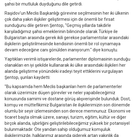
şahsi bir mutluluk duyduğunu dile getirdi.
Raşidov'un Meclis Başkanlığı görevine seçilmesinin her iki ülkenin
çok daha yakın ilişkiler geliştirmesi için de önemli bir fırsat
sunduğunu dile getiren Şentop, "Geçmiş yıllarda takdirle
karşıladığımız şahsi emeklerinin bilincinde olarak Türkiye ile
Bulgaristan arasında gerek ikili gerekse parlamentolar arasındaki
ilişkilerin geliştirilmesinde kendisinin önemli bir rol oynamaya
devam edeceğine canı gönülden inanıyorum." diye konuştu.
Yaptıkları verimli istişarelerde, parlamenter diplomasinin sunduğu
olanakları en iyi şekilde kullanarak iki ülke arasındaki ilişkileri her
alanda geliştirme yönündeki iradeyi teyit ettiklerini vurgulayan
Şentop, şunları kaydetti:
"Bu kapsamda hem Meclis başkanları hem de parlamenterler
olarak üzerimize düşen görevler ve neler yapabileceğimiz
konusunda samimi ve dostane görüş alışverişinde bulunduk. Dost,
komşu ve müttefikimiz Bulgaristan ile ilişkilerimizin son dönemde
olumlu bir seyir izlemesinden son derece memnunuz. Ekonomi ve
ticaret başta olmak üzere, sanayi, turizm, eğitim, kültür ve diğer
birçok alanda, işbirliğini geliştirilebileceğimiz yüksek bir potansiyel
bulunmaktadır. Öte yandan sahip olduğumuz komşuluk
ilişkilerimizde, halklarımız arasında giderek artan yakınlık da