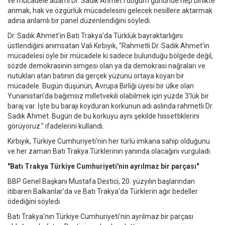
ve mücadele adamı Dr. Sadık Ahmet'i doğum gününde hep birlikte
anmak, hak ve özgürlük mücadelesini gelecek nesillere aktarmak
adına anlamlı bir panel düzenlendiğini söyledi.
Dr. Sadık Ahmet'in Batı Trakya'da Türklük bayraktarlığını
üstlendiğini anımsatan Vali Kırbıyık, "Rahmetli Dr. Sadık Ahmet'in
mücadelesi öyle bir mücadele ki sadece bulunduğu bölgede değil,
sözde demokrasinin simgesi olan ya da demokrasi nağraları ve
nutukları atan batının da gerçek yüzünü ortaya koyan bir
mücadele. Bugün düşünün, Avrupa Birliği üyesi bir ülke olan
Yunanistan'da bağımsız milletvekili olabilmek için yüzde 3'lük bir
baraj var. İşte bu barajı koyduran korkunun adı aslında rahmetli Dr.
Sadık Ahmet. Bugün de bu korkuyu aynı şekilde hissettiklerini
görüyoruz." ifadelerini kullandı.
Kırbıyık, Türkiye Cumhuriyeti'nin her türlü imkana sahip olduğunu
ve her zaman Batı Trakya Türklerinin yanında olacağını vurguladı.
"Batı Trakya Türkiye Cumhuriyeti'nin ayrılmaz bir parçası"
BBP Genel Başkanı Mustafa Destici, 20. yüzyılın başlarından
itibaren Balkanlar'da ve Batı Trakya'da Türklerin ağır bedeller
ödediğini söyledi.
Batı Trakya'nın Türkiye Cumhuriyeti'nin ayrılmaz bir parçası