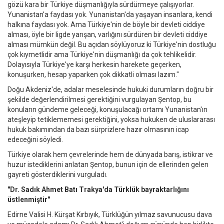
gözü kara bir Türkiye düşmanlığıyla sürdürmeye çalışıyorlar.
Yunanistan'a faydası yok. Yunanistan'da yaşayan insanlara, kendi
halkına faydası yok. Ama Türkiye'nin de böyle bir devleti ciddiye
alması, öyle bir ligde yarışan, varlığını sürdüren bir devleti ciddiye
alması mümkün değil. Bu açıdan söylüyoruz ki Türkiye'nin dostluğu
çok kıymetlidir ama Türkiye'nin düşmanlığı da çok tehlikelidir.
Dolayısıyla Türkiye'ye karşı herkesin harekete geçerken,
konuşurken, hesap yaparken çok dikkatli olması lazım."
Doğu Akdeniz'de, adalar meselesinde hukuki durumların doğru bir
şekilde değerlendirilmesi gerektiğini vurgulayan Şentop, bu
konuların gündeme geleceği, konuşulacağı ortamı Yunanistan'ın
ateşleyip tetiklememesi gerektiğini, yoksa hukuken de uluslararası
hukuk bakımından da bazı sürprizlere hazır olmasının icap
edeceğini söyledi.
Türkiye olarak hem çevrelerinde hem de dünyada barış, istikrar ve
huzur istediklerini anlatan Şentop, bunun için de ellerinden gelen
gayreti gösterdiklerini vurguladı.
"Dr. Sadık Ahmet Batı Trakya'da Türklük bayraktarlığını
üstlenmiştir"
Edirne Valisi H. Kürşat Kırbıyık, Türklüğün yılmaz savunucusu dava