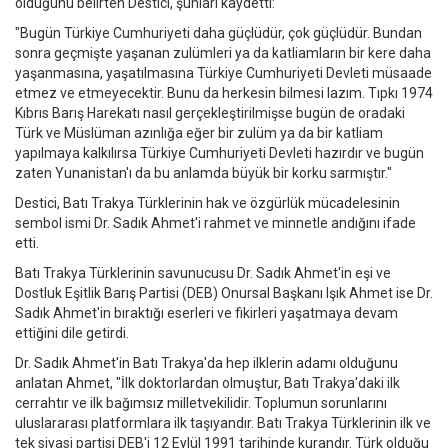
olduğunu belirten Destici, şunları kaydetti:
"Bugün Türkiye Cumhuriyeti daha güçlüdür, çok güçlüdür. Bundan
sonra geçmişte yaşanan zulümleri ya da katliamların bir kere daha
yaşanmasına, yaşatılmasına Türkiye Cumhuriyeti Devleti müsaade
etmez ve etmeyecektir. Bunu da herkesin bilmesi lazım. Tıpkı 1974
Kıbrıs Barış Harekatı nasıl gerçekleştirilmişse bugün de oradaki
Türk ve Müslüman azınlığa eğer bir zulüm ya da bir katliam
yapılmaya kalkılırsa Türkiye Cumhuriyeti Devleti hazırdır ve bugün
zaten Yunanistan'ı da bu anlamda büyük bir korku sarmıştır."
Destici, Batı Trakya Türklerinin hak ve özgürlük mücadelesinin
sembol ismi Dr. Sadık Ahmet'i rahmet ve minnetle andığını ifade
etti.
Batı Trakya Türklerinin savunucusu Dr. Sadık Ahmet'in eşi ve
Dostluk Eşitlik Barış Partisi (DEB) Onursal Başkanı Işık Ahmet ise Dr.
Sadık Ahmet'in bıraktığı eserleri ve fikirleri yaşatmaya devam
ettiğini dile getirdi.
Dr. Sadık Ahmet'in Batı Trakya'da hep ilklerin adamı olduğunu
anlatan Ahmet, "İlk doktorlardan olmuştur, Batı Trakya'daki ilk
cerrahtır ve ilk bağımsız milletvekilidir. Toplumun sorunlarını
uluslararası platformlara ilk taşıyandır. Batı Trakya Türklerinin ilk ve
tek siyasi partisi DEB'i 12 Eylül 1991 tarihinde kurandır. Türk olduğu