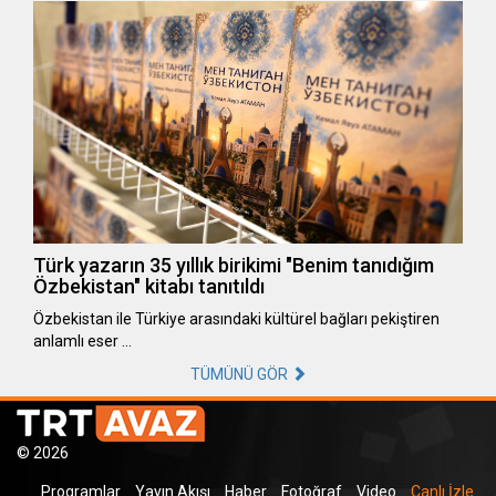
Türk yazarın 35 yıllık birikimi "Benim tanıdığım
Özbekistan" kitabı tanıtıldı
Özbekistan ile Türkiye arasındaki kültürel bağları pekiştiren
anlamlı eser …
TÜMÜNÜ GÖR
© 2026
Programlar
Yayın Akışı
Haber
Fotoğraf
Video
Canlı İzle