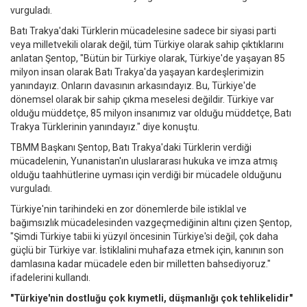
vurguladı.
Batı Trakya'daki Türklerin mücadelesine sadece bir siyasi parti
veya milletvekili olarak değil, tüm Türkiye olarak sahip çıktıklarını
anlatan Şentop, "Bütün bir Türkiye olarak, Türkiye'de yaşayan 85
milyon insan olarak Batı Trakya'da yaşayan kardeşlerimizin
yanındayız. Onların davasının arkasındayız. Bu, Türkiye'de
dönemsel olarak bir sahip çıkma meselesi değildir. Türkiye var
olduğu müddetçe, 85 milyon insanımız var olduğu müddetçe, Batı
Trakya Türklerinin yanındayız." diye konuştu.
TBMM Başkanı Şentop, Batı Trakya'daki Türklerin verdiği
mücadelenin, Yunanistan'ın uluslararası hukuka ve imza atmış
olduğu taahhütlerine uyması için verdiği bir mücadele olduğunu
vurguladı.
Türkiye'nin tarihindeki en zor dönemlerde bile istiklal ve
bağımsızlık mücadelesinden vazgeçmediğinin altını çizen Şentop,
"Şimdi Türkiye tabii ki yüzyıl öncesinin Türkiye'si değil, çok daha
güçlü bir Türkiye var. İstiklalini muhafaza etmek için, kanının son
damlasına kadar mücadele eden bir milletten bahsediyoruz."
ifadelerini kullandı.
"Türkiye'nin dostluğu çok kıymetli, düşmanlığı çok tehlikelidir"