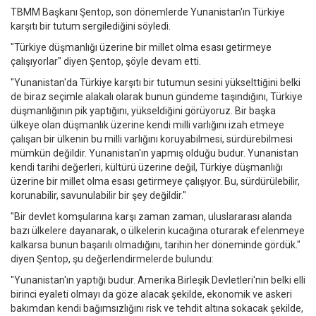
TBMM Başkanı Şentop, son dönemlerde Yunanistan'ın Türkiye
karşıtı bir tutum sergilediğini söyledi.
"Türkiye düşmanlığı üzerine bir millet olma esası getirmeye
çalışıyorlar" diyen Şentop, şöyle devam etti.
"Yunanistan'da Türkiye karşıtı bir tutumun sesini yükselttiğini belki
de biraz seçimle alakalı olarak bunun gündeme taşındığını, Türkiye
düşmanlığının pik yaptığını, yükseldiğini görüyoruz. Bir başka
ülkeye olan düşmanlık üzerine kendi milli varlığını izah etmeye
çalışan bir ülkenin bu milli varlığını koruyabilmesi, sürdürebilmesi
mümkün değildir. Yunanistan'ın yapmış olduğu budur. Yunanistan
kendi tarihi değerleri, kültürü üzerine değil, Türkiye düşmanlığı
üzerine bir millet olma esası getirmeye çalışıyor. Bu, sürdürülebilir,
korunabilir, savunulabilir bir şey değildir."
"Bir devlet komşularına karşı zaman zaman, uluslararası alanda
bazı ülkelere dayanarak, o ülkelerin kucağına oturarak efelenmeye
kalkarsa bunun başarılı olmadığını, tarihin her döneminde gördük."
diyen Şentop, şu değerlendirmelerde bulundu:
"Yunanistan'ın yaptığı budur. Amerika Birleşik Devletleri'nin belki elli
birinci eyaleti olmayı da göze alacak şekilde, ekonomik ve askeri
bakımdan kendi bağımsızlığını risk ve tehdit altına sokacak şekilde,