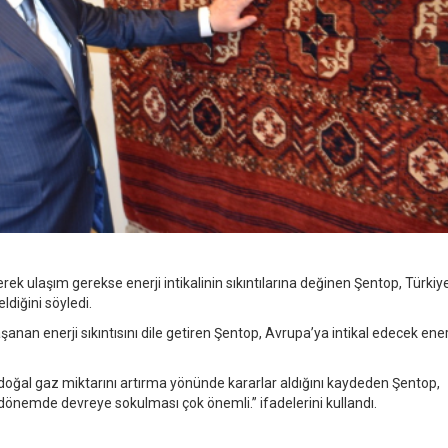
 ulaşım gerekse enerji intikalinin sıkıntılarına değinen Şentop, Türkiy
diğini söyledi.
anan enerji sıkıntısını dile getiren Şentop, Avrupa’ya intikal edecek ener
doğal gaz miktarını artırma yönünde kararlar aldığını kaydeden Şentop,
r dönemde devreye sokulması çok önemli.” ifadelerini kullandı.