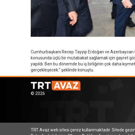
Cumhurbaşkanı Recep Tayyip Erdoğan ve Azerbaycan Cum
konusunda üçlü bir mutabakat sağlamak için gayret göste
yapıldı. Ben bu dönemde bu iş birliğinin çok daha kıymet
gerçekleşecek.“ şeklinde konuştu.
© 2026
TRT Avaz web sitesi çerez kullanmaktadır. Sitede gez