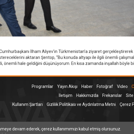
hurbaşkanı İlham Aliyev’in Türkmenistan’a ziyaret gerçekleştirerek 
receklerini aktaran Şentop, “Bu konuda altyapı ile ilgili önemli çalışma
li, önemli hale geldiğini düşünüyorum. En kısa zamanda inşallah böyle bi
Programlar
Yayın Akışı
Haber
Fotoğraf
Video
C
İletişim
Hakkımızda
Frekanslar
Site
Kullanım Şartları
Gizlilik Politikası ve Aydınlatma Metni
Çerez Po
T
inmeye devam ederek, çerez kullanımımızı kabul etmiş olursunuz.