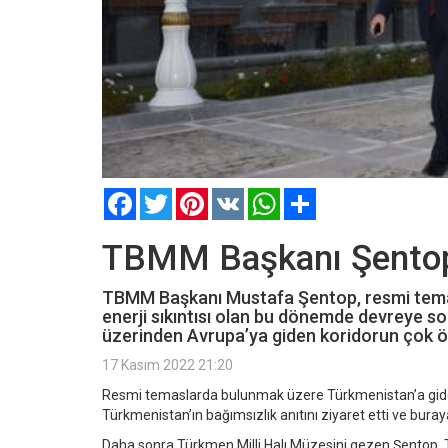
Facebook
Twitter
Pinterest
VK
WhatsApp
Paylaş
TBMM Başkanı Şentop'
TBMM Başkanı Mustafa Şentop, resmi temas
enerji sıkıntısı olan bu dönemde devreye s
üzerinden Avrupa’ya giden koridorun çok önem
17 Kasım 2022 21:20
Resmi temaslarda bulunmak üzere Türkmenistan’a gide
Türkmenistan’ın bağımsızlık anıtını ziyaret etti ve buraya
Daha sonra Türkmen Milli Halı Müzesini gezen Şentop, T