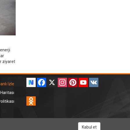
enerji
lar
r ziyaret
Facebook
X
Instagram
Pinterest
YouTube
VK
anlı İzle
 Haritası
Odnoklassniki
litikası
RT Dinle
Kabul et