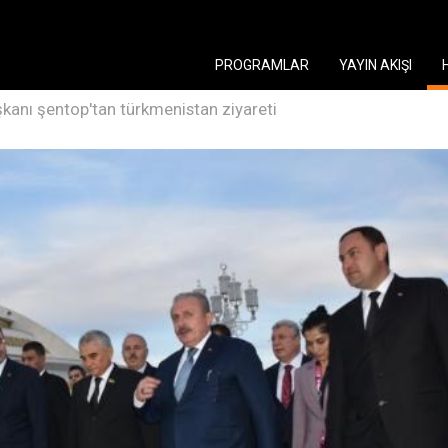
PROGRAMLAR
YAYIN AKIŞI
anı şentop'tan türkmenistan ziyareti