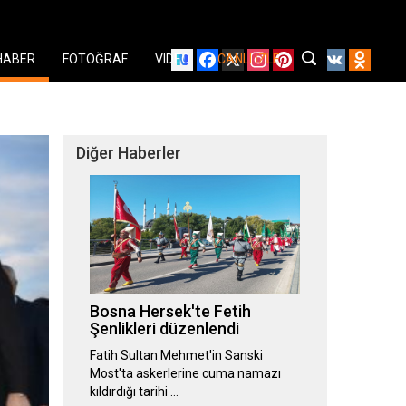
Facebook
X
Instagram
Pinterest
YouTube
VK
Odnok
HABER
FOTOĞRAF
VIDEO
CANLI İZLE
Diğer Haberler
Bosna Hersek'te Fetih
Şenlikleri düzenlendi
Fatih Sultan Mehmet'in Sanski
Most'ta askerlerine cuma namazı
kıldırdığı tarihi …