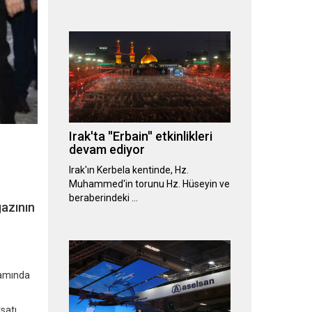
Irak'ta ''Erbain'' etkinlikleri
devam ediyor
Irak'ın Kerbela kentinde, Hz.
Muhammed'in torunu Hz. Hüseyin ve
beraberindeki …
azının
samında
satı