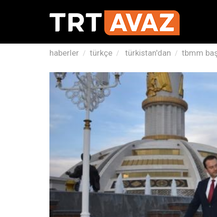
haberler
türkçe
türkistan'dan
tbmm başk