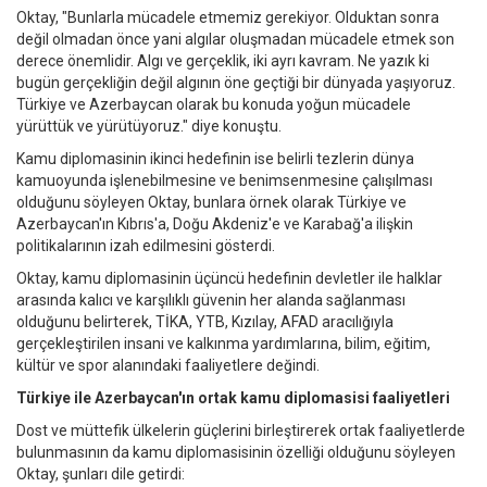
Oktay, "Bunlarla mücadele etmemiz gerekiyor. Olduktan sonra
değil olmadan önce yani algılar oluşmadan mücadele etmek son
derece önemlidir. Algı ve gerçeklik, iki ayrı kavram. Ne yazık ki
bugün gerçekliğin değil algının öne geçtiği bir dünyada yaşıyoruz.
Türkiye ve Azerbaycan olarak bu konuda yoğun mücadele
yürüttük ve yürütüyoruz." diye konuştu.
Kamu diplomasinin ikinci hedefinin ise belirli tezlerin dünya
kamuoyunda işlenebilmesine ve benimsenmesine çalışılması
olduğunu söyleyen Oktay, bunlara örnek olarak Türkiye ve
Azerbaycan'ın Kıbrıs'a, Doğu Akdeniz'e ve Karabağ'a ilişkin
politikalarının izah edilmesini gösterdi.
Oktay, kamu diplomasinin üçüncü hedefinin devletler ile halklar
arasında kalıcı ve karşılıklı güvenin her alanda sağlanması
olduğunu belirterek, TİKA, YTB, Kızılay, AFAD aracılığıyla
gerçekleştirilen insani ve kalkınma yardımlarına, bilim, eğitim,
kültür ve spor alanındaki faaliyetlere değindi.
Türkiye ile Azerbaycan'ın ortak kamu diplomasisi faaliyetleri
Dost ve müttefik ülkelerin güçlerini birleştirerek ortak faaliyetlerde
bulunmasının da kamu diplomasisinin özelliği olduğunu söyleyen
Oktay, şunları dile getirdi: