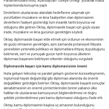
Parlamentoların Rolü: Azerbaycan-Türkiye Örneği" yuvarlak masa
toplantısında konuşma yaptı.
Devletlerin uluslararası alandaki hedeflerine ulaşmak için
yürüttükleri müzakere ve ikna faaliyetleri olan diplomasinin
devletlerin faaliyet gösterdiği tüm insanlık tarihi boyunca var
olduğunu dile getiren Oktay, diplomaside başarı için güçlü siyasi
irade, müzakere ve ikna gücünün gerektiğini söyledi.
Oktay, diplomaside başarı elde etmek için ordunun ve ekonominin
de güçlü olmasının gerektiğini, aynı zamanda potansiyeli fiiliyata
çevirebilen yetenekli politikacı ve diplomatlara ihtiyaç duyulduğunu
belirterek, sert ve yumuşak gücün tarih boyunca ülkelerin
diplomasi başarısını belirleyen etkenler olduğunu vurguladı.
Diplomaside başarı için kamu diplomasisinin önemi
Hızla gelişen teknoloji ve paralel gelişim gösteren küreselleşmenin,
toplumsal hayatı değiştirdiği gibi diplomasi alanında da önemli
değişiklikler getirdiğini belirten Oktay, diplomaside başarılı sonuçlar
alınabilmesinin en önemli yöntemlerinden birinin yabancı ülke
halkları ile uluslararası kamuoyunun bilgilendirilmesi ve doğru
şekilde yönlendirilmesi yani kamu diplomasisi olduğunu ifade etti.
Oktay, kamu diplomasinin başlıca üç amacının bulunduğunu