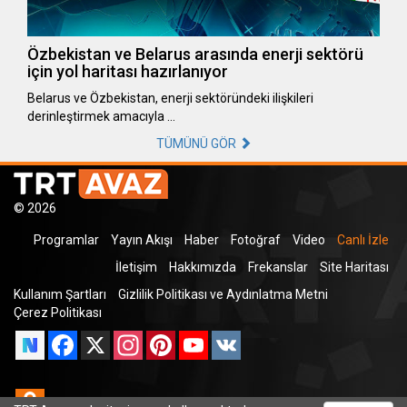
Özbekistan ve Belarus arasında enerji sektörü
için yol haritası hazırlanıyor
Belarus ve Özbekistan, enerji sektöründeki ilişkileri
derinleştirmek amacıyla …
TÜMÜNÜ GÖR
© 2026
Programlar
Yayın Akışı
Haber
Fotoğraf
Video
Canlı İzle
İletişim
Hakkımızda
Frekanslar
Site Haritası
Kullanım Şartları
Gizlilik Politikası ve Aydınlatma Metni
Çerez Politikası
Facebook
X
Instagram
Pinterest
YouTube
VK
Odnoklassniki