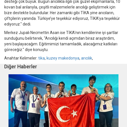
desteği çok büyük. Bugün arıcılıkla ilgili çok güzel ekipmanlarla, 10
kovan bal arılarıyla, çeşitli malzemelerle arıcılığı geliştirmek için
bize destekte bulundular. Her zamanki gibi TİKA yine arıcıların,
çiftçilerin yanında. Türkiye’ye teşekkür ediyoruz, TİKA’ya teşekkür
ediyoruz." dedi.
Merkez Jupalı Necmettin Asan ise TİKA’nın kendilerine iyi şartlar
sunduğunu belirterek, "Arıcılığı kendi açımdan biraz araştırdım,
yeni başlayacağım. Eğitimimizi tamamladık, alacağımız katkıları
göreceğiz." diye konuştu.
Anahtar Kelimeler:
tika
,
kuzey makedonya
,
arıcılık
,
Diğer Haberler