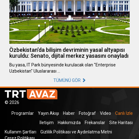
Özbekistan’da bilişim devriminin yasal altyapısı
kuruldu: Senato, dijital merkez yasasını onayladı
Bu yasa, IT Park bünyesinde kurulacak olan "Enterprise
Uzbekistan" Uluslararası …
TÜMÜNÜ GÖR
© 2026
Programlar
Yayın Akışı
Haber
Fotoğraf
Video
Canlı İzle
İletişim
Hakkımızda
Frekanslar
Site Haritası
Kullanım Şartları
Gizlilik Politikası ve Aydınlatma Metni
Çerez Politikası