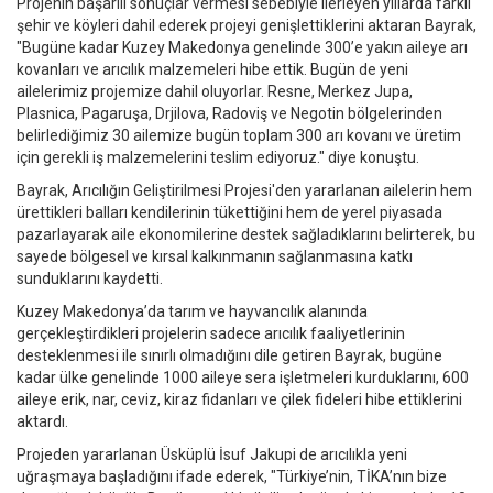
Projenin başarılı sonuçlar vermesi sebebiyle ilerleyen yıllarda farklı
şehir ve köyleri dahil ederek projeyi genişlettiklerini aktaran Bayrak,
"Bugüne kadar Kuzey Makedonya genelinde 300’e yakın aileye arı
kovanları ve arıcılık malzemeleri hibe ettik. Bugün de yeni
ailelerimiz projemize dahil oluyorlar. Resne, Merkez Jupa,
Plasnica, Pagaruşa, Drjilova, Radoviş ve Negotin bölgelerinden
belirlediğimiz 30 ailemize bugün toplam 300 arı kovanı ve üretim
için gerekli iş malzemelerini teslim ediyoruz." diye konuştu.
Bayrak, Arıcılığın Geliştirilmesi Projesi'den yararlanan ailelerin hem
ürettikleri balları kendilerinin tükettiğini hem de yerel piyasada
pazarlayarak aile ekonomilerine destek sağladıklarını belirterek, bu
sayede bölgesel ve kırsal kalkınmanın sağlanmasına katkı
sunduklarını kaydetti.
Kuzey Makedonya’da tarım ve hayvancılık alanında
gerçekleştirdikleri projelerin sadece arıcılık faaliyetlerinin
desteklenmesi ile sınırlı olmadığını dile getiren Bayrak, bugüne
kadar ülke genelinde 1000 aileye sera işletmeleri kurduklarını, 600
aileye erik, nar, ceviz, kiraz fidanları ve çilek fideleri hibe ettiklerini
aktardı.
Projeden yararlanan Üsküplü İsuf Jakupi de arıcılıkla yeni
uğraşmaya başladığını ifade ederek, "Türkiye’nin, TİKA’nın bize