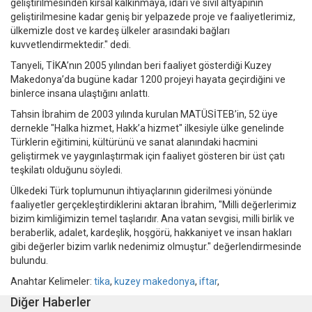
geliştirilmesinden kırsal kalkınmaya, idari ve sivil altyapının
geliştirilmesine kadar geniş bir yelpazede proje ve faaliyetlerimiz,
ülkemizle dost ve kardeş ülkeler arasındaki bağları
kuvvetlendirmektedir." dedi.
Tanyeli, TİKA’nın 2005 yılından beri faaliyet gösterdiği Kuzey
Makedonya’da bugüne kadar 1200 projeyi hayata geçirdiğini ve
binlerce insana ulaştığını anlattı.
Tahsin İbrahim de 2003 yılında kurulan MATÜSİTEB’in, 52 üye
dernekle "Halka hizmet, Hakk’a hizmet" ilkesiyle ülke genelinde
Türklerin eğitimini, kültürünü ve sanat alanındaki hacmini
geliştirmek ve yaygınlaştırmak için faaliyet gösteren bir üst çatı
teşkilatı olduğunu söyledi.
Ülkedeki Türk toplumunun ihtiyaçlarının giderilmesi yönünde
faaliyetler gerçekleştirdiklerini aktaran İbrahim, "Milli değerlerimiz
bizim kimliğimizin temel taşlarıdır. Ana vatan sevgisi, milli birlik ve
beraberlik, adalet, kardeşlik, hoşgörü, hakkaniyet ve insan hakları
gibi değerler bizim varlık nedenimiz olmuştur." değerlendirmesinde
bulundu.
Anahtar Kelimeler:
tika
,
kuzey makedonya
,
iftar
,
Diğer Haberler