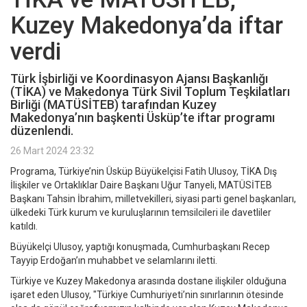
Kuzey Makedonya’da iftar
verdi
Türk İşbirliği ve Koordinasyon Ajansı Başkanlığı
(TİKA) ve Makedonya Türk Sivil Toplum Teşkilatları
Birliği (MATÜSİTEB) tarafından Kuzey
Makedonya’nın başkenti Üsküp’te iftar programı
düzenlendi.
26 Mart 2024 23:32
Programa, Türkiye’nin Üsküp Büyükelçisi Fatih Ulusoy, TİKA Dış
İlişkiler ve Ortaklıklar Daire Başkanı Uğur Tanyeli, MATÜSİTEB
Başkanı Tahsin İbrahim, milletvekilleri, siyasi parti genel başkanları,
ülkedeki Türk kurum ve kuruluşlarının temsilcileri ile davetliler
katıldı.
Büyükelçi Ulusoy, yaptığı konuşmada, Cumhurbaşkanı Recep
Tayyip Erdoğan’ın muhabbet ve selamlarını iletti.
Türkiye ve Kuzey Makedonya arasında dostane ilişkiler olduğuna
işaret eden Ulusoy, "Türkiye Cumhuriyeti’nin sınırlarının ötesinde