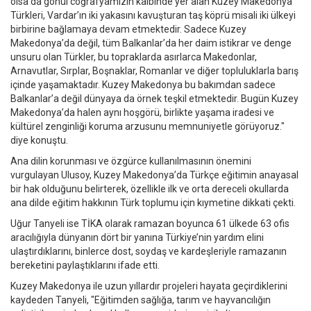
olsa da gönül coğrafyamızın kalbinde yer alan Kuzey Makedonya
Türkleri, Vardar’ın iki yakasını kavuşturan taş köprü misali iki ülkeyi
birbirine bağlamaya devam etmektedir. Sadece Kuzey
Makedonya’da değil, tüm Balkanlar’da her daim istikrar ve denge
unsuru olan Türkler, bu topraklarda asırlarca Makedonlar,
Arnavutlar, Sırplar, Boşnaklar, Romanlar ve diğer topluluklarla barış
içinde yaşamaktadır. Kuzey Makedonya bu bakımdan sadece
Balkanlar’a değil dünyaya da örnek teşkil etmektedir. Bugün Kuzey
Makedonya’da halen aynı hoşgörü, birlikte yaşama iradesi ve
kültürel zenginliği koruma arzusunu memnuniyetle görüyoruz."
diye konuştu.
Ana dilin korunması ve özgürce kullanılmasının önemini
vurgulayan Ulusoy, Kuzey Makedonya’da Türkçe eğitimin anayasal
bir hak olduğunu belirterek, özellikle ilk ve orta dereceli okullarda
ana dilde eğitim hakkının Türk toplumu için kıymetine dikkati çekti.
Uğur Tanyeli ise TİKA olarak ramazan boyunca 61 ülkede 63 ofis
aracılığıyla dünyanın dört bir yanına Türkiye’nin yardım elini
ulaştırdıklarını, binlerce dost, soydaş ve kardeşleriyle ramazanın
bereketini paylaştıklarını ifade etti.
Kuzey Makedonya ile uzun yıllardır projeleri hayata geçirdiklerini
kaydeden Tanyeli, "Eğitimden sağlığa, tarım ve hayvancılığın