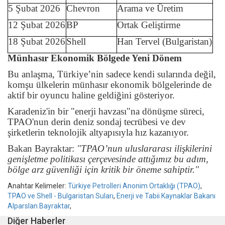
5 Şubat 2026
Chevron
Arama ve Üretim
12 Şubat 2026
BP
Ortak Geliştirme
18 Şubat 2026
Shell
Han Tervel (Bulgaristan)
Münhasır Ekonomik Bölgede Yeni Dönem
Bu anlaşma, Türkiye’nin sadece kendi sularında değil,
komşu ülkelerin münhasır ekonomik bölgelerinde de
aktif bir oyuncu haline geldiğini gösteriyor.
Karadeniz'in bir "enerji havzası"na dönüşme süreci,
TPAO'nun derin deniz sondaj tecrübesi ve dev
şirketlerin teknolojik altyapısıyla hız kazanıyor.
Bakan Bayraktar:
"TPAO’nun uluslararası ilişkilerini
genişletme politikası çerçevesinde attığımız bu adım,
bölge arz güvenliği için kritik bir öneme sahiptir."
Anahtar Kelimeler:
Türkiye Petrolleri Anonim Ortaklığı (TPAO)
,
TPAO ve Shell - Bulgaristan Suları
,
Enerji ve Tabii Kaynaklar Bakanı
Alparslan Bayraktar
,
Diğer Haberler