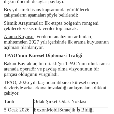
ilişkin önemli detaylar paylaştı.
Beş yıl süreli lisans kapsamında yürütülecek
çalışmaların aşamaları şöyle belirlendi:
Sismik Araştırmalar
:
İlk etapta bölgenin röntgeni
çekilecek ve sismik veriler toplanacak.
Arama Kuyusu
:
Verilerin analizinin ardından,
muhtemelen 2027 yılı içerisinde ilk arama kuyusunun
açılması planlanıyor.
TPAO’nun Küresel Diplomasi Trafiği
Bakan Bayraktar, bu ortaklığın TPAO’nun uluslararası
arenada operatör ve paydaş olma vizyonunun bir
parçası olduğunu vurguladı.
TPAO, 2026 yılı başından itibaren küresel enerji
devleriyle arka arkaya imzaladığı anlaşmalarla dikkat
çekiyor:
Tarih
Ortak Şirket
Odak Noktası
5 Ocak 2026
ExxonMobil
Stratejik İş Birliği