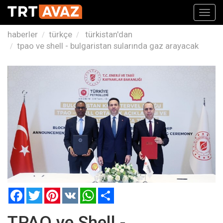
Toggl
navig
haberler
türkçe
türkistan'dan
tpao ve shell - bulgaristan sularında gaz arayacak
Facebook
Twitter
Pinterest
VK
WhatsApp
Paylaş
TPAO ve Shell -