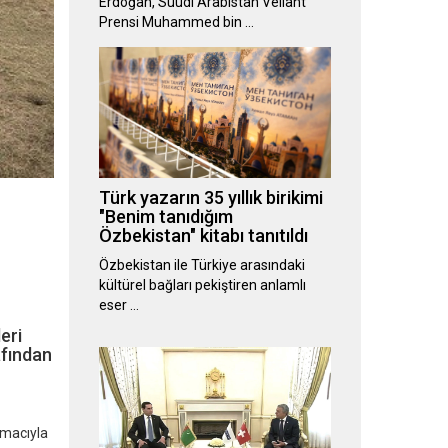
Erdoğan, Suudi Arabistan Veliaht
Prensi Muhammed bin …
Türk yazarın 35 yıllık birikimi
"Benim tanıdığım
Özbekistan" kitabı tanıtıldı
Özbekistan ile Türkiye arasındaki
kültürel bağları pekiştiren anlamlı
eser …
eri
afından
amacıyla