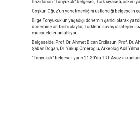
hazırlanan "Tonyukuk" belgeseli, Türk siyaseti, askeri ya
Coşkun Oğuz'un yönetmenliğini üstlendiği belgeselin çek
Bilge Tonyukuk'un yaşadığı dönemin şahidi olarak yazdırd
dönemine ait tarihi olaylar, Türklerin savaş stratejileri,
mücadeleler anlatılıyor.
Belgeselde, Prof. Dr. Ahmet Bican Ercilasun, Prof. Dr. Ah
Şaban Doğan, Dr. Yakup Ömeroğlu, Arkeolog Adil Yılmaz 
"Tonyukuk" belgeseli yarın 21.30'da TRT Avaz ekranları