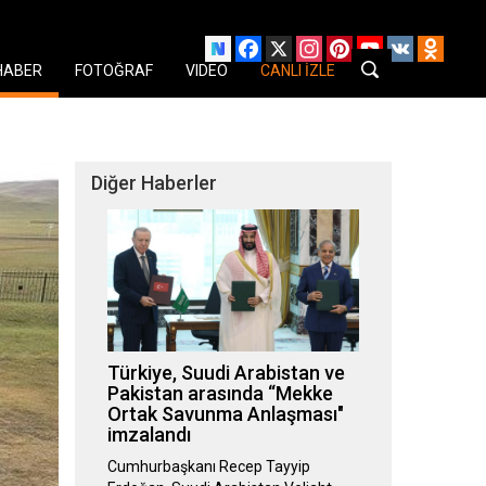
Facebook
X
Instagram
Pinterest
YouTube
VK
Odnok
HABER
FOTOĞRAF
VIDEO
CANLI İZLE
Diğer Haberler
Türkiye, Suudi Arabistan ve
Pakistan arasında “Mekke
Ortak Savunma Anlaşması"
imzalandı
Cumhurbaşkanı Recep Tayyip