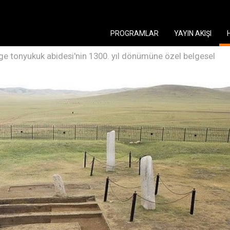
PROGRAMLAR
YAYIN AKIŞI
ilge tonyukuk abidesi'nin 1300. yıl dönümüne özel belgesel