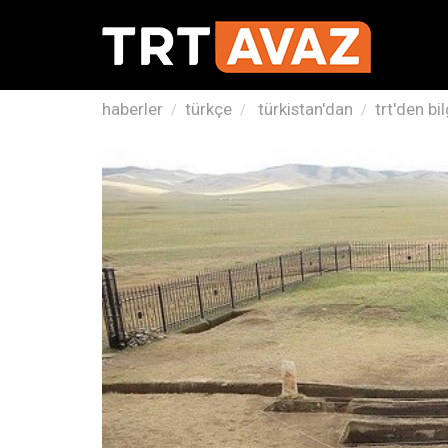
haberler
türkçe
türkistan'dan
trt'den b