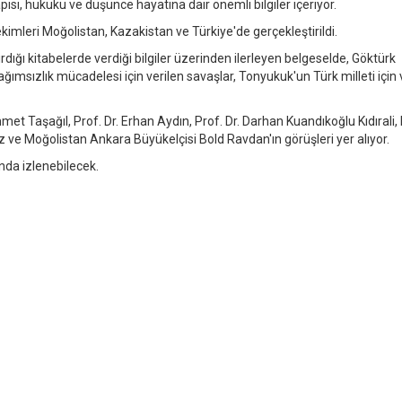
pısı, hukuku ve düşünce hayatına dair önemli bilgiler içeriyor.
imleri Moğolistan, Kazakistan ve Türkiye'de gerçekleştirildi.
ığı kitabelerde verdiği bilgiler üzerinden ilerleyen belgeselde, Göktürk
 bağımsızlık mücadelesi için verilen savaşlar, Tonyukuk'un Türk milleti için 
met Taşağıl, Prof. Dr. Erhan Aydın, Prof. Dr. Darhan Kuandıkoğlu Kıdırali, 
ve Moğolistan Ankara Büyükelçisi Bold Ravdan'ın görüşleri yer alıyor.
nda izlenebilecek.