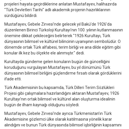
projeleri hayata geçirdiklerine anlatan Mustafayev, halihazırda
"Türk Devletleri Tarihi" adlı akademik projenin hazırlıklarının
sürdüğünü bildirdi.
Mustafayev, Gebele Zirvesi’nde gelecek yıl Bakü’de 1926’da
düzenlenen Birinci Türkoloji Kurultayı’nın 100. yılının kutlanmasının
önemine dikkat çekileceğini belirterek "1926 Kurultayı, Türk
dünyasının bilimsel ve kültürel bilincinin uyanışının sembolüdür. O
dönemde ortak Türk alfabesi, terim birliği ve ana dilde eğitim gibi
konular ilk kez bu ölçekte ele alınmıştır." dedi.
Kurultayda gündeme gelen konuların bugün de güncelliğini
koruduğunu vurgulayan Mustafayev, bu yıl dönümünü Türk
dünyasının bilimsel birliğini güçlendirme fırsatı olarak gördüklerini
ifade etti.
Türk Akademisinin bu kapsamda, Türk Dilleri Terim Sözlükleri
Projesi gibi çalışmalara hazırlandığını aktaran Mustafayev, 1926
Kurultayı’nın ortak bilimsel ve kültürel alan oluşturma idealinin
bugün de ilham kaynağı olduğunu söyledi.
Mustafayev, Gebele Zirvesi’nde ayrıca Türkmenistan’ın Türk
Akademisine gözlemci ülke olarak katılmasına yönelik karar
alındığını ve bunun Türk dünyasında bilimsel işbirliğinin kapsamını