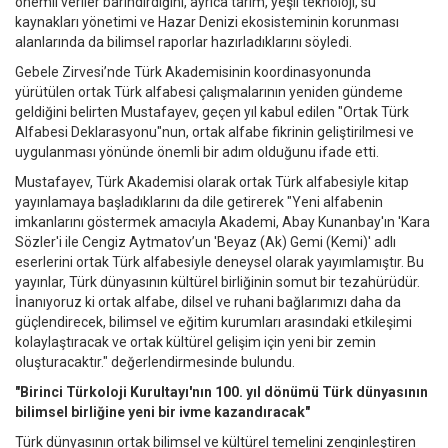
önemli veriler barındırdığını, ayrıca tarım, yeşil teknoloji, su
kaynakları yönetimi ve Hazar Denizi ekosisteminin korunması
alanlarında da bilimsel raporlar hazırladıklarını söyledi.
Gebele Zirvesi’nde Türk Akademisinin koordinasyonunda
yürütülen ortak Türk alfabesi çalışmalarının yeniden gündeme
geldiğini belirten Mustafayev, geçen yıl kabul edilen "Ortak Türk
Alfabesi Deklarasyonu"nun, ortak alfabe fikrinin geliştirilmesi ve
uygulanması yönünde önemli bir adım olduğunu ifade etti.
Mustafayev, Türk Akademisi olarak ortak Türk alfabesiyle kitap
yayınlamaya başladıklarını da dile getirerek "Yeni alfabenin
imkanlarını göstermek amacıyla Akademi, Abay Kunanbay'ın 'Kara
Sözler'i ile Cengiz Aytmatov’un 'Beyaz (Ak) Gemi (Kemi)' adlı
eserlerini ortak Türk alfabesiyle deneysel olarak yayımlamıştır. Bu
yayınlar, Türk dünyasının kültürel birliğinin somut bir tezahürüdür.
İnanıyoruz ki ortak alfabe, dilsel ve ruhani bağlarımızı daha da
güçlendirecek, bilimsel ve eğitim kurumları arasındaki etkileşimi
kolaylaştıracak ve ortak kültürel gelişim için yeni bir zemin
oluşturacaktır." değerlendirmesinde bulundu.
"Birinci Türkoloji Kurultayı'nın 100. yıl dönümü Türk dünyasının
bilimsel birliğine yeni bir ivme kazandıracak"
Türk dünyasının ortak bilimsel ve kültürel temelini zenginleştiren