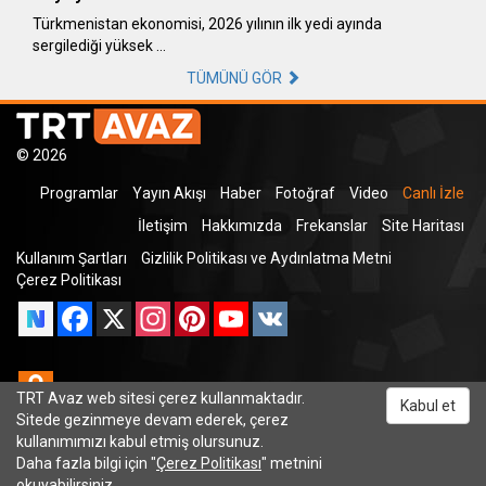
Türkmenistan ekonomisi, 2026 yılının ilk yedi ayında
sergilediği yüksek …
TÜMÜNÜ GÖR
© 2026
Programlar
Yayın Akışı
Haber
Fotoğraf
Video
Canlı İzle
İletişim
Hakkımızda
Frekanslar
Site Haritası
Kullanım Şartları
Gizlilik Politikası ve Aydınlatma Metni
Çerez Politikası
Facebook
X
Instagram
Pinterest
YouTube
VK
Odnoklassniki
TRT Avaz web sitesi çerez kullanmaktadır.
Kabul et
Sitede gezinmeye devam ederek, çerez
kullanımımızı kabul etmiş olursunuz.
Daha fazla bilgi için "
Çerez Politikası
" metnini
TRT Dinle
okuyabilirsiniz.