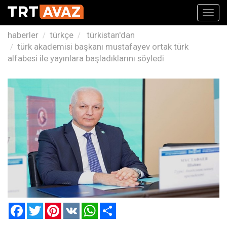
Toggl
navig
haberler
türkçe
türkistan'dan
türk akademisi başkanı mustafayev ortak türk
alfabesi ile yayınlara başladıklarını söyledi
Facebook
Twitter
Pinterest
VK
WhatsApp
Paylaş