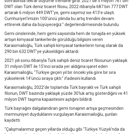
sonrasında tekrar büyüme trendine girdi. 2021'de 5 milyon 761 bin
DWT olan Türk deniz ticaret filosu, 2022 itibarıyla 687 bin 777 DWT
artarak 6 milyon 449 DWT'ye, gemi sayımız ise 413'e ulaştı.
Cumhuriyet'imizin 100'üncü yılında bu artış trendini devam
ettirerek daha da büyüyeceğiz." değerlendirmesinde bulundu.
Gemi cinslerinde, hem gemi sayısında hem de tonajda en yüksek
artışın kimyasal tankerlerde görüldüğü bilgisini veren
Karaismailoğlu, Türk sahipli kimyasal tankerlerin tonaj olarak da
290 bin 632 DWT'ye yükseldiğini aktardı.
2021 yılı sonu itibarıyla Türk sahipli deniz ticaret filosunun yaklaşık
31 milyon DWT ile 15'inci sırada yer aldığına işaret eden
Karaismailoğlu, "Türkiye geçen yıl bir önceki yıla göre bir sıra
yükselerek 14'üncü sıraya çıktı." ifadesini kullandı.
Karaismailoğlu, 2022'de toplamda Türk bayraklı ve Türk sahipli
filonun, DWT bazında yaklaşık yüzde 30'luk artış gösterdiğini ve 41
milyon DWT taşıma kapasitesini aştığını bildirdi.
Türk bayrağını dalgalandıran gemi tonajının artışa geçmesinden
memnuniyet duyduklarını vurgulayan Karaismailoğlu, şunları
kaydetti:
"Çalışmalarımız geçen yıllarda olduğu gibi 'Türkiye Yüzyılı'nda da