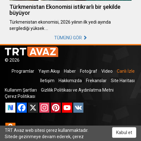
Türkmenistan Ekonomisi istikrarlı bir şekilde
büyüyor
Türkmenistan ekonomisi, 2026 yılının ilk yedi ayında
sergilediği yüksek …
TÜMÜNÜ GÖR
© 2026
Programlar
Yayın Akışı
Haber
Fotoğraf
Video
Canlı İzle
İletişim
Hakkımızda
Frekanslar
Site Haritası
Kullanım Şartları
Gizlilik Politikası ve Aydınlatma Metni
Çerez Politikası
Facebook
X
Instagram
Pinterest
YouTube
VK
Odnoklassniki
TRT Avaz web sitesi çerez kullanmaktadır.
Kabul et
Sitede gezinmeye devam ederek, çerez