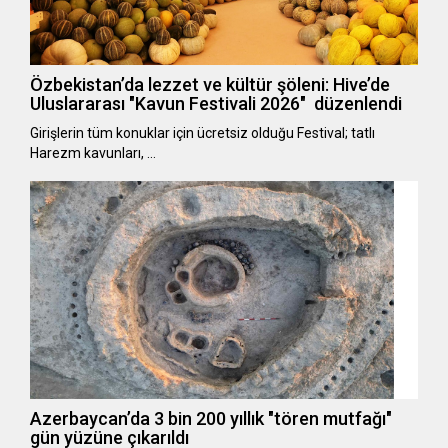
Özbekistan’da lezzet ve kültür şöleni: Hive’de
Uluslararası "Kavun Festivali 2026" düzenlendi
Girişlerin tüm konuklar için ücretsiz olduğu Festival; tatlı
Harezm kavunları, …
Azerbaycan’da 3 bin 200 yıllık "tören mutfağı"
gün yüzüne çıkarıldı