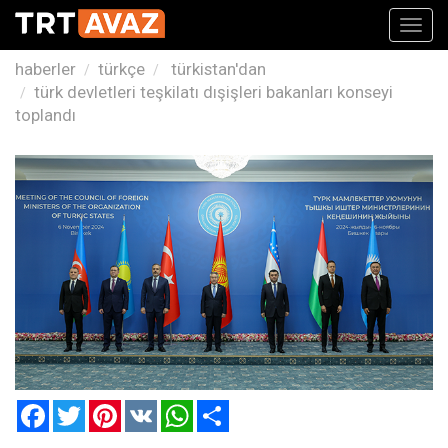
Toggl
navig
haberler
türkçe
türkistan'dan
türk devletleri teşkilatı dışişleri bakanları konseyi
toplandı
Facebook
Twitter
Pinterest
VK
WhatsApp
Paylaş