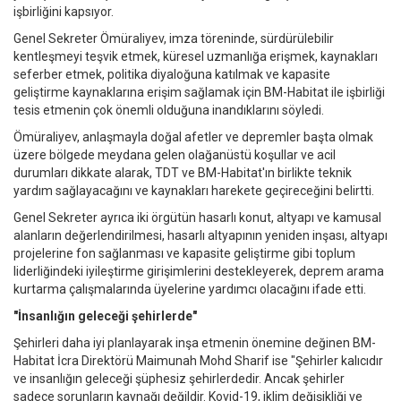
işbirliğini kapsıyor.
Genel Sekreter Ömüraliyev, imza töreninde, sürdürülebilir
kentleşmeyi teşvik etmek, küresel uzmanlığa erişmek, kaynakları
seferber etmek, politika diyaloğuna katılmak ve kapasite
geliştirme kaynaklarına erişim sağlamak için BM-Habitat ile işbirliği
tesis etmenin çok önemli olduğuna inandıklarını söyledi.
Ömüraliyev, anlaşmayla doğal afetler ve depremler başta olmak
üzere bölgede meydana gelen olağanüstü koşullar ve acil
durumları dikkate alarak, TDT ve BM-Habitat'ın birlikte teknik
yardım sağlayacağını ve kaynakları harekete geçireceğini belirtti.
Genel Sekreter ayrıca iki örgütün hasarlı konut, altyapı ve kamusal
alanların değerlendirilmesi, hasarlı altyapının yeniden inşası, altyapı
projelerine fon sağlanması ve kapasite geliştirme gibi toplum
liderliğindeki iyileştirme girişimlerini destekleyerek, deprem arama
kurtarma çalışmalarında üyelerine yardımcı olacağını ifade etti.
"İnsanlığın geleceği şehirlerde"
Şehirleri daha iyi planlayarak inşa etmenin önemine değinen BM-
Habitat İcra Direktörü Maimunah Mohd Sharif ise "Şehirler kalıcıdır
ve insanlığın geleceği şüphesiz şehirlerdedir. Ancak şehirler
sadece sorunların kaynağı değildir. Kovid-19, iklim değişikliği ve