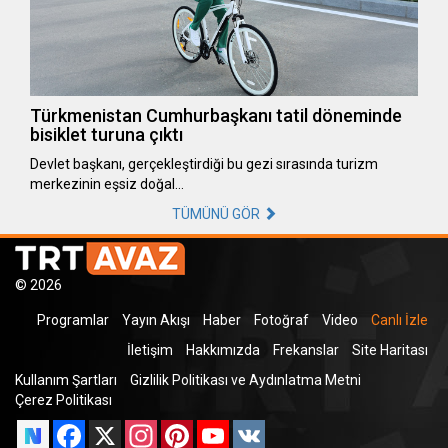
Türkmenistan Cumhurbaşkanı tatil döneminde
bisiklet turuna çıktı
Devlet başkanı, gerçekleştirdiği bu gezi sırasında turizm
merkezinin eşsiz doğal…
TÜMÜNÜ GÖR
© 2026
Programlar
Yayın Akışı
Haber
Fotoğraf
Video
Canlı İzle
İletişim
Hakkımızda
Frekanslar
Site Haritası
Kullanım Şartları
Gizlilik Politikası ve Aydınlatma Metni
Çerez Politikası
Facebook
X
Instagram
Pinterest
YouTube
VK