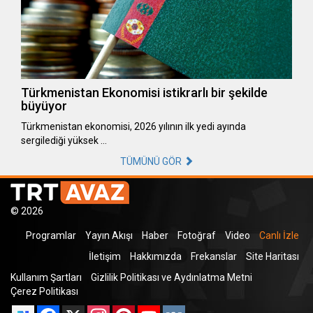
Türkmenistan Ekonomisi istikrarlı bir şekilde
büyüyor
Türkmenistan ekonomisi, 2026 yılının ilk yedi ayında
sergilediği yüksek …
TÜMÜNÜ GÖR
© 2026
Programlar
Yayın Akışı
Haber
Fotoğraf
Video
Canlı İzle
İletişim
Hakkımızda
Frekanslar
Site Haritası
Kullanım Şartları
Gizlilik Politikası ve Aydınlatma Metni
Çerez Politikası
Facebook
X
Instagram
Pinterest
YouTube
VK