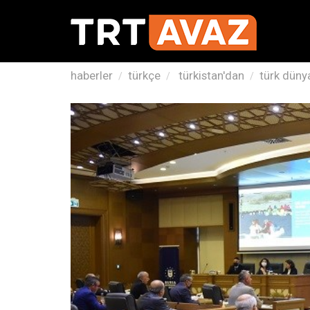
haberler
türkçe
türkistan'dan
türk dünya