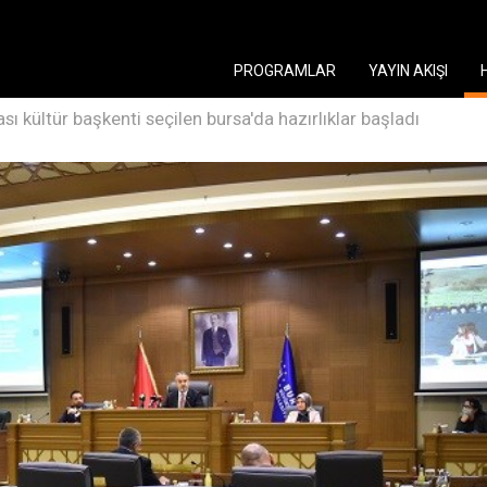
PROGRAMLAR
YAYIN AKIŞI
sı kültür başkenti seçilen bursa'da hazırlıklar başladı