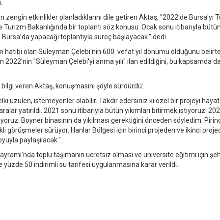
.
zengin etkinlikler planladıklarını dile getiren Aktaş, "2022'de Bursa'yı T
 Turizm Bakanlığında bir toplantı söz konusu. Ocak sonu itibarıyla bütü
e Bursa’da yapacağı toplantıyla süreç başlayacak." dedi.
am hatibi olan Süleyman Çelebi'nin 600. vefat yıl dönümü olduğunu belirt
 2022'nin "Süleyman Çelebi'yi anma yılı" ilan edildiğini, bu kapsamda da 
bilgi veren Aktaş, konuşmasını şöyle sürdürdü:
i üzülen, istemeyenler olabilir. Takdir edersiniz ki özel bir projeyi haya
lar yatırıldı. 2021 sonu itibarıyla bütün yıkımları bitirmek istiyoruz. 2022
yoruz. Boyner binasının da yıkılması gerektiğini önceden söyledim. Pirin
 görüşmeler sürüyor. Hanlar Bölgesi için birinci projeden ve ikinci proj
oyuyla paylaşılacak."
ramı'nda toplu taşımanın ücretsiz olması ve üniversite eğitimi için şeh
 yüzde 50 indirimli su tarifesi uygulanmasına karar verildi.