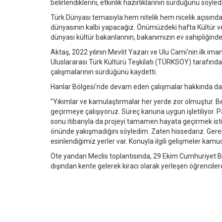
belirlendiklerini, etkinlik hazırlıklarının sürdüğünü söyledi
Türk Dünyası temasıyla hem nitelik hem nicelik açısından 
dünyasının kalbi yapacağız. Önümüzdeki hafta Kültür ve
dünyası kültür bakanlarının, bakanımızın ev sahipliğind
Aktaş, 2022 yılının Mevlit Yazarı ve Ulu Cami'nin ilk im
Uluslararası Türk Kültürü Teşkilatı (TÜRKSOY) tarafından
çalışmalarının sürdüğünü kaydetti.
Hanlar Bölgesi'nde devam eden çalışmalar hakkında da 
"Yıkımlar ve kamulaştırmalar her yerde zor olmuştur. Belk
geçirmeye çalışıyoruz. Süreç kanuna uygun işletiliyor. Para
sonu itibarıyla da projeyi tamamen hayata geçirmek isti
önünde yakışmadığını söyledim. Zaten hissedarız. Gerekli
esinlendiğimiz yerler var. Konuyla ilgili gelişmeler kamu
Öte yandan Meclis toplantısında, 29 Ekim Cumhuriyet Bay
dışından kente gelerek kiracı olarak yerleşen öğrencilere