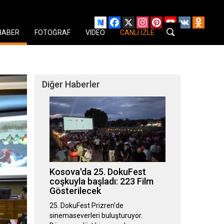
Facebook
X
Instagram
Pinterest
YouTube
VK
Odnok
HABER
FOTOĞRAF
VIDEO
CANLI İZLE
Diğer Haberler
Kosova'da 25. DokuFest
coşkuyla başladı: 223 Film
Gösterilecek
25. DokuFest Prizren’de
sinemaseverleri buluşturuyor.