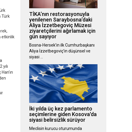
ürk
TİKA’nın restorasyonuyla
n Türk
yenilenen Saraybosna’daki
Aliya İzzetbegoviç Müzesi
ziyaretçilerini ağırlamak için
erek,
gün sayıyor
etkinlik
Bosna-Hersek’in ilk Cumhurbaşkanı
Aliya İzzetbegoviç’in düşünsel ve
siyasi …
ta
 yılı
ç Han'ın
eden
ir
İki yılda üç kez parlamento
seçimlerine giden Kosova'da
siyasi belirsizlik sürüyor
Meclisin kurucu oturumunda