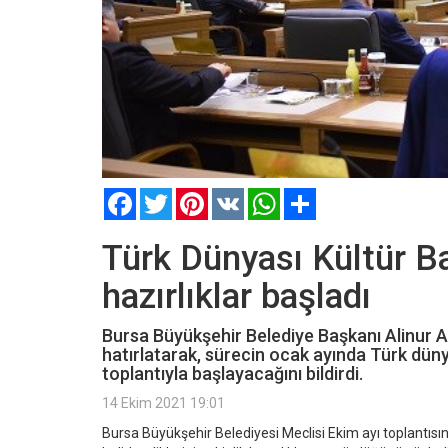
Facebook
Twitter
Pinterest
VK
WhatsApp
Paylaş
Türk Dünyası Kültür Ba
hazırlıklar başladı
Bursa Büyükşehir Belediye Başkanı Alinur Ak
hatırlatarak, sürecin ocak ayında Türk düny
toplantıyla başlayacağını bildirdi.
14 Ekim 2021 19:01
Bursa Büyükşehir Belediyesi Meclisi Ekim ayı toplantısı