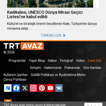
Kadıkalesi, UNESCO Dünya Mirası Geçici
Listesi’ne kabul edildi
Kültürel ve stratejik önemi tescillenen Kale, Türkiye’nin dünya
mirasına aday …
TÜMÜNÜ GÖR
© 2026
Programlar
Yayın Akışı
Haber
Fotoğraf
Video
Canlı İzle
İletişim
Hakkımızda
Frekanslar
Site Haritası
Kullanım Şartları
Gizlilik Politikası ve Aydınlatma Metni
Çerez Politikası
Facebook
X
Instagram
Pinterest
YouTube
VK
Odnoklassniki
TRT Avaz web sitesi çerez kullanmaktadır.