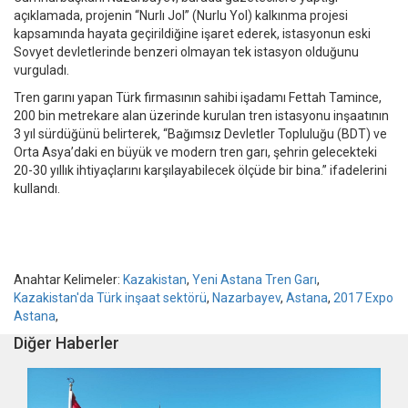
açıklamada, projenin “Nurlı Jol” (Nurlu Yol) kalkınma projesi
kapsamında hayata geçirildiğine işaret ederek, istasyonun eski
Sovyet devletlerinde benzeri olmayan tek istasyon olduğunu
vurguladı.
Tren garını yapan Türk firmasının sahibi işadamı Fettah Tamince,
200 bin metrekare alan üzerinde kurulan tren istasyonu inşaatının
3 yıl sürdüğünü belirterek, “Bağımsız Devletler Topluluğu (BDT) ve
Orta Asya’daki en büyük ve modern tren garı, şehrin gelecekteki
20-30 yıllık ihtiyaçlarını karşılayabilecek ölçüde bir bina.” ifadelerini
kullandı.
Anahtar Kelimeler:
Kazakistan
,
Yeni Astana Tren Garı
,
Kazakistan'da Türk inşaat sektörü
,
Nazarbayev
,
Astana
,
2017 Expo
Astana
,
Diğer Haberler