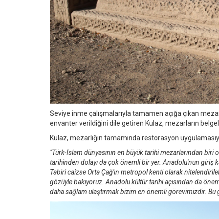
Seviye inme çalışmalarıyla tamamen açığa çıkan mezarlar
envanter verildiğini dile getiren Kulaz, mezarların belge
Kulaz, mezarlığın tamamında restorasyon uygulamasıyla 
"Türk-İslam dünyasının en büyük tarihi mezarlarından biri ol
tarihinden dolayı da çok önemli bir yer. Anadolu'nun giriş k
Tabiri caizse Orta Çağ'ın metropol kenti olarak nitelendirileb
gözüyle bakıyoruz. Anadolu kültür tarihi açısından da öne
daha sağlam ulaştırmak bizim en önemli görevimizdir. Bu gö