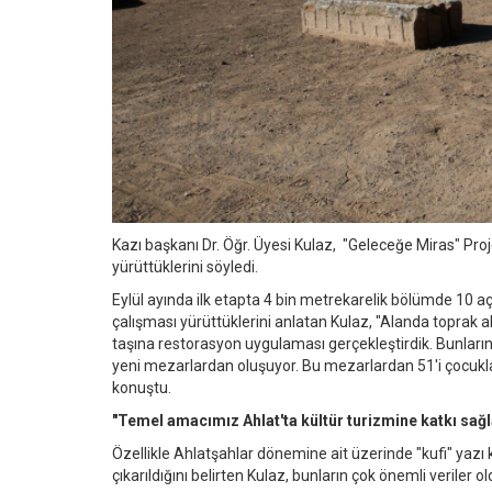
Kazı başkanı Dr. Öğr. Üyesi Kulaz, "Geleceğe Miras" P
yürüttüklerini söyledi.
Eylül ayında ilk etapta 4 bin metrekarelik bölümde 10 
çalışması yürüttüklerini anlatan Kulaz, "Alanda toprak 
taşına restorasyon uygulaması gerçekleştirdik. Bunlar
yeni mezarlardan oluşuyor. Bu mezarlardan 51'i çocuklar
konuştu.
"Temel amacımız Ahlat'ta kültür turizmine katkı sa
Özellikle Ahlatşahlar dönemine ait üzerinde "kufi" yazı 
çıkarıldığını belirten Kulaz, bunların çok önemli veriler 