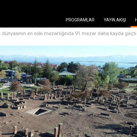
PROGRAMLAR
YAYIN AKIŞI
m dünyasının en eski mezarlığında 91 mezar daha kayda geçti