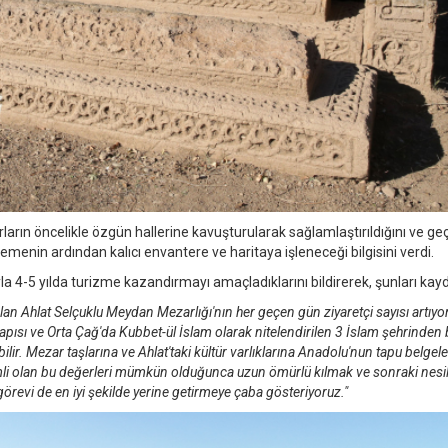
ın öncelikle özgün hallerine kavuşturularak sağlamlaştırıldığını ve geç
lemenin ardından kalıcı envantere ve haritaya işleneceği bilgisini verdi.
4-5 yılda turizme kazandırmayı amaçladıklarını bildirerek, şunları kayd
an Ahlat Selçuklu Meydan Mezarlığı'nın her geçen gün ziyaretçi sayısı artıyor
apısı ve Orta Çağ'da Kubbet-ül İslam olarak nitelendirilen 3 İslam şehrinden b
ilir. Mezar taşlarına ve Ahlat'taki kültür varlıklarına Anadolu'nun tapu belgele
mli olan bu değerleri mümkün olduğunca uzun ömürlü kılmak ve sonraki nesil
revi de en iyi şekilde yerine getirmeye çaba gösteriyoruz."