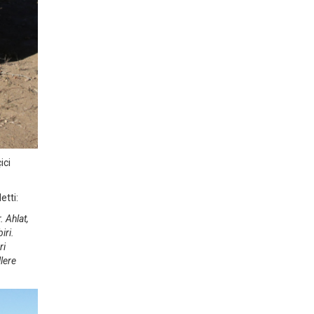
ici
etti:
. Ahlat,
iri.
ri
lere