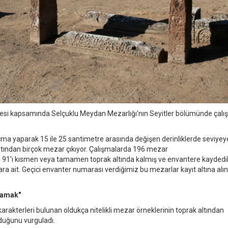
rojesi kapsamında Selçuklu Meydan Mezarlığı'nın Seyitler bölümünde çal
açma yaparak 15 ile 25 santimetre arasında değişen derinliklerde seviye
altından birçok mezar çıkıyor. Çalışmalarda 196 mezar
ın 91'i kısmen veya tamamen toprak altında kalmış ve envantere kayded
a ait. Geçici envanter numarası verdiğimiz bu mezarlar kayıt altına alınd
ğlamak"
karakterleri bulunan oldukça nitelikli mezar örneklerinin toprak altından
olduğunu vurguladı.