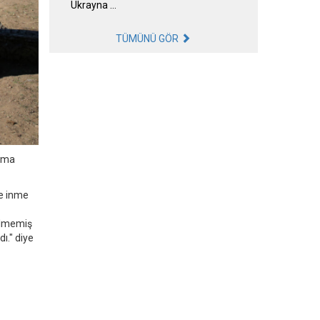
Ukrayna …
TÜMÜNÜ GÖR
ışma
ye inme
ilmemiş
ı." diye