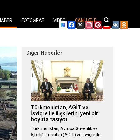
HABER
FOTOĞRAF
VIDEO
CANLI İZLE
Facebook
X
Instagram
Pinterest
YouTube
VK
Odnok
Diğer Haberler
Türkmenistan, AGİT ve
İsviçre ile ilişkilerini yeni bir
boyuta taşıyor
Türkmenistan, Avrupa Güvenlik ve
İşbirliği Teşkilatı (AGİT) ve İsviçre ile