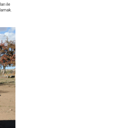
rı ile
ğlamak.