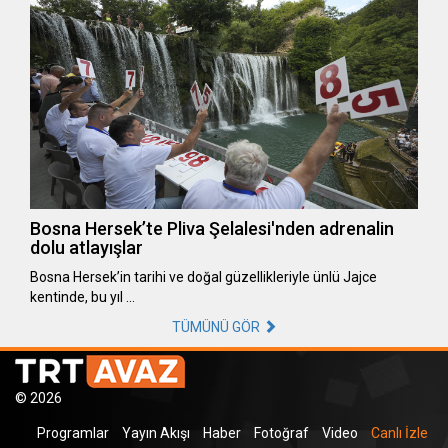
Bosna Hersek’te Pliva Şelalesi'nden adrenalin
dolu atlayışlar
Bosna Hersek’in tarihi ve doğal güzellikleriyle ünlü Jajce
kentinde, bu yıl …
TÜMÜNÜ GÖR
© 2026
Programlar
Yayın Akışı
Haber
Fotoğraf
Video
Canlı İzle