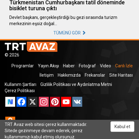
Türkmenistan Cumhurbaşkanı tatil döneminde
bisiklet turuna çıktı
Devlet başkanı, gerçekleştirdiği bu gezi sırasında turizm
merkezinin eşsiz doğal…
TÜMÜNÜ GÖR
© 2026
Programlar
Yayın Akışı
Haber
Fotoğraf
Video
Canlı İzle
İletişim
Hakkımızda
Frekanslar
Site Haritası
Kullanım Şartları
Gizlilik Politikası ve Aydınlatma Metni
Çerez Politikası
Facebook
X
Instagram
Pinterest
YouTube
VK
Odnoklassniki
TRT Avaz web sitesi çerez kullanmaktadır.
Kabul et
Sitede gezinmeye devam ederek, çerez
kullanımımızı kabul etmiş olursunuz.